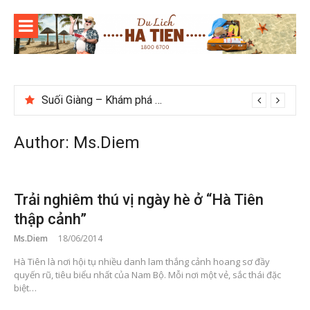
Skip
to
content
Suối Giàng – Khám phá “miền chè” nổi tiếng Tây Bắc
Author:
Ms.Diem
Trải nghiêm thú vị ngày hè ở “Hà Tiên
thập cảnh”
Ms.Diem
18/06/2014
Hà Tiên là nơi hội tụ nhiều danh lam thắng cảnh hoang sơ đầy
quyến rũ, tiêu biểu nhất của Nam Bộ. Mỗi nơi một vẻ, sắc thái đặc
biệt…