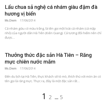
Lẩu chua sả nghệ cá nhám giàu đậm đà
hương vị biển
Ms.Diem
17/06/2014
Cá nhám giàu có màu trắng, là tên gọi một loài cá nhám (cá mập
nhỏ) của người dân Hà Tiên (Kiên Giang). Cá tương đối hiếm nên chỉ
được…
Thưởng thức đặc sản Hà Tiên – Răng
mực chiên nước mắm
Ms.Diem
17/06/2014
Đến du lịch tại Hà Tiên, thực khách sẽ tò mò, thích thú với món ăn có
tên gọi là răng mực. Thực ra, đây là một đặc sản rất…
Posts
Page
Page
Page
1
2
…
5
pagination