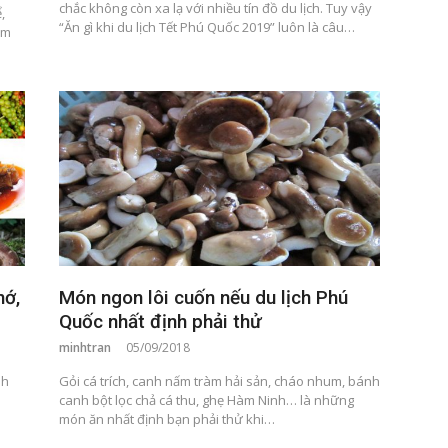
chắc không còn xa lạ với nhiều tín đồ du lịch. Tuy vậy
,
“Ăn gì khi du lịch Tết Phú Quốc 2019” luôn là câu…
ăm
hớ,
Món ngon lôi cuốn nếu du lịch Phú
Quốc nhất định phải thử
minhtran
05/09/2018
nh
Gỏi cá trích, canh nấm tràm hải sản, cháo nhum, bánh
canh bột lọc chả cá thu, ghẹ Hàm Ninh… là những
món ăn nhất định bạn phải thử khi…