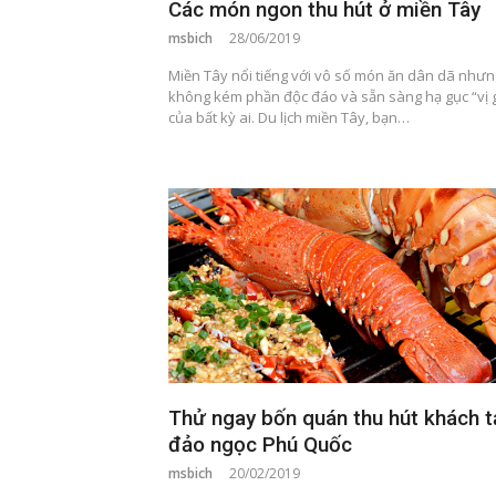
Các món ngon thu hút ở miền Tây
msbich
28/06/2019
Miền Tây nổi tiếng với vô số món ăn dân dã nhưn
không kém phần độc đáo và sẵn sàng hạ gục “vị g
của bất kỳ ai. Du lịch miền Tây, bạn…
Thử ngay bốn quán thu hút khách t
đảo ngọc Phú Quốc
msbich
20/02/2019