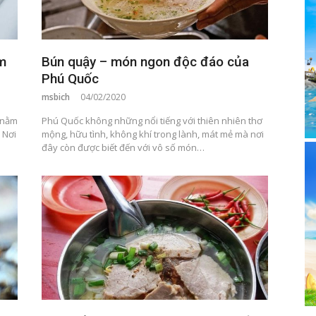
ầm
Bún quậy – món ngon độc đáo của
Phú Quốc
msbich
04/02/2020
 nằm
Phú Quốc không những nổi tiếng với thiên nhiên thơ
 Nơi
mộng, hữu tình, không khí trong lành, mát mẻ mà nơi
đây còn được biết đến với vô số món…