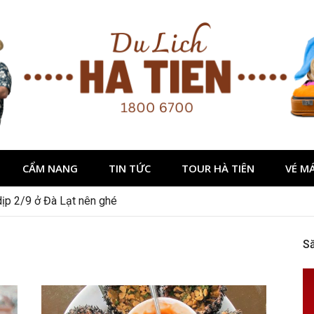
CẨM NANG
TIN TỨC
TOUR HÀ TIÊN
VÉ M
dịp 2/9 ở Đà Lạt nên ghé
 Nha Kẻ Bàng
S