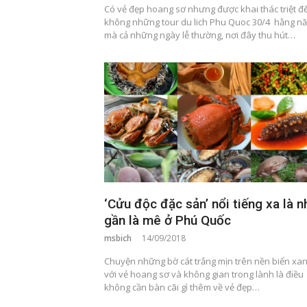
Có vẻ đẹp hoang sơ nhưng được khai thác triệt để
không những tour du lich Phu Quoc 30/4 hằng n
mà cả những ngày lễ thường, nơi đây thu hút…
‘Cửu độc đặc sản’ nổi tiếng xa là n
gần là mê ở Phú Quốc
msbich
14/09/2018
Chuyện những bờ cát trắng mịn trên nền biển xa
với vẻ hoang sơ và không gian trong lành là điều
không cần bàn cãi gì thêm về vẻ đẹp…