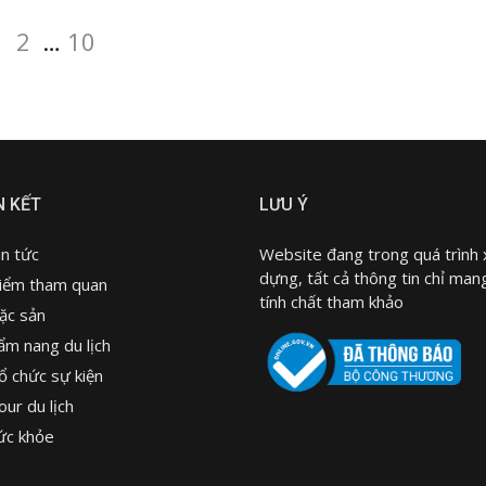
Page
Page
Page
1
2
…
10
N KẾT
LƯU Ý
in tức
Website đang trong quá trình 
dựng, tất cả thông tin chỉ man
iểm tham quan
tính chất tham khảo
ặc sản
ẩm nang du lịch
ổ chức sự kiện
our du lịch
ức khỏe