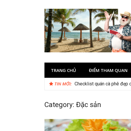
Skip
to
content
TRANG CHỦ
ĐIỂM THAM QUAN
TIN MỚI:
Checklist quán cà phê đẹp 
Thời gian tham quan Phong
Category:
Đặc sản