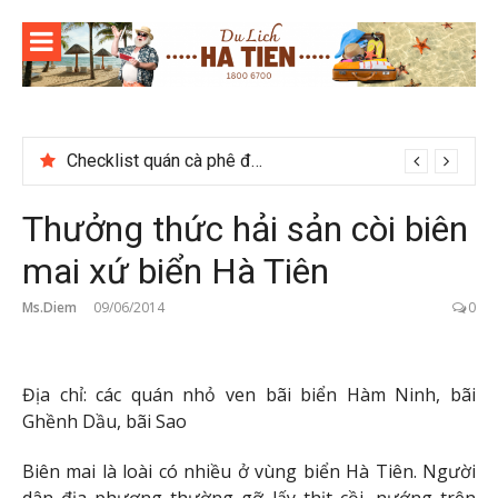
Skip
to
content
Checklist quán cà phê đẹp dịp 2/9 ở Đà Lạt nên ghé
Thưởng thức hải sản còi biên
mai xứ biển Hà Tiên
Ms.Diem
09/06/2014
0
Địa chỉ: các quán nhỏ ven bãi biển Hàm Ninh, bãi
Ghềnh Dầu, bãi Sao
Biên mai là loài có nhiều ở vùng biển Hà Tiên. Người