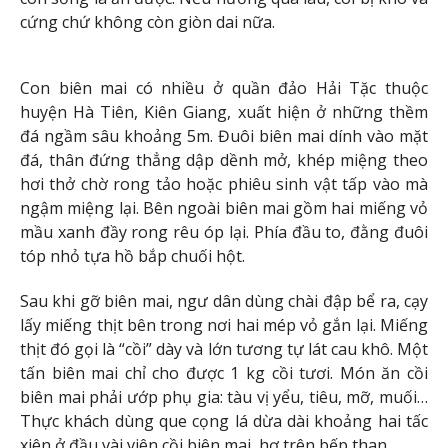
cứng chứ không còn giòn dai nữa.
Con biên mai có nhiều ở quần đảo Hải Tặc thuộc
huyện Hà Tiên, Kiên Giang, xuất hiện ở những thềm
đá ngầm sâu khoảng 5m. Đuôi biên mai dính vào mặt
đá, thân đứng thẳng dập dềnh mở, khép miệng theo
hơi thở chờ rong tảo hoặc phiêu sinh vật tấp vào mà
ngậm miệng lại. Bên ngoài biên mai gồm hai miếng vỏ
mầu xanh đầy rong rêu óp lại. Phía đầu to, đằng đuôi
tóp nhỏ tựa hồ bắp chuối hột.
Sau khi gỡ biên mai, ngư dân dùng chài đập bể ra, cạy
lấy miếng thịt bên trong nơi hai mép vỏ gắn lại. Miếng
thịt đó gọi là “cồi” dày và lớn tương tự lát cau khô. Một
tấn biên mai chỉ cho được 1 kg cồi tươi. Món ăn cồi
biên mai phải ướp phụ gia: tàu vị yểu, tiêu, mỡ, muối…
Thực khách dùng que cọng lá dừa dài khoảng hai tấc
xiên ở đầu vài viên cồi biên mai, hơ trên bếp than.