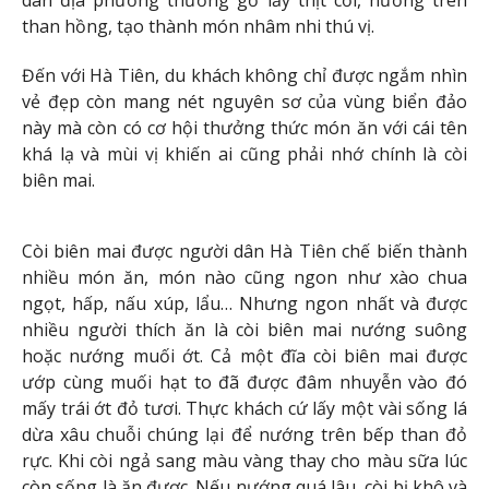
dân địa phương thường gỡ lấy thịt cồi, nướng trên
than hồng, tạo thành món nhâm nhi thú vị.
Đến với Hà Tiên, du khách không chỉ được ngắm nhìn
vẻ đẹp còn mang nét nguyên sơ của vùng biển đảo
này mà còn có cơ hội thưởng thức món ăn với cái tên
khá lạ và mùi vị khiến ai cũng phải nhớ chính là còi
biên mai.
Còi biên mai được người dân Hà Tiên chế biến thành
nhiều món ăn, món nào cũng ngon như xào chua
ngọt, hấp, nấu xúp, lẩu… Nhưng ngon nhất và được
nhiều người thích ăn là còi biên mai nướng suông
hoặc nướng muối ớt. Cả một đĩa còi biên mai được
ướp cùng muối hạt to đã được đâm nhuyễn vào đó
mấy trái ớt đỏ tươi. Thực khách cứ lấy một vài sống lá
dừa xâu chuỗi chúng lại để nướng trên bếp than đỏ
rực. Khi còi ngả sang màu vàng thay cho màu sữa lúc
còn sống là ăn được. Nếu nướng quá lâu, còi bị khô và