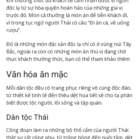
khi thưởng thức du khách sẽ cảm nhận được vị ngon
độc lạ từ sự hòa quyện hoàn hảo của những gia vị
trước đó. Món cá thưởng là món ăn để tiễn khách đi,
vì trong tục ngữ người Thái có câu “Đi ăn cá, về uống
rượu”.
Đó là những món đặc sản độc lạ chỉ có ở vùng núi Tây
Bắc, ngoài ra còn có những món ăn thú vị đang chờ
thực khách thưởng thức, bạn có thể tham khảo thêm:
Văn hóa ăn mặc
Mỗi dân tộc đều có trang phục riêng vô cùng độc đáo,
từ thiết kế tinh tế đến thêu dệt họa tiết sẽ cho ta phân
biệt được tộc người, lối sống và tập quán.
Dân tộc Thái
Công đoạn làm ra những bộ thổ cẩm của người Thái
thật sự rất công phu, từ trông bông đến nuôi tằm, dệt