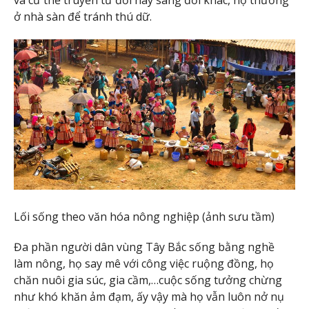
và cứ thế truyền từ đời này sang đời khác, họ thưởng
ở nhà sàn để tránh thú dữ.
Lối sống theo văn hóa nông nghiệp (ảnh sưu tầm)
Đa phần người dân vùng Tây Bắc sống bằng nghề
làm nông, họ say mê với công việc ruộng đồng, họ
chăn nuôi gia súc, gia cầm,…cuộc sống tưởng chừng
như khó khăn ảm đạm, ấy vậy mà họ vẫn luôn nở nụ