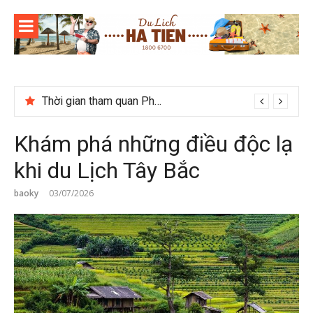
Skip
to
content
Tour du lịch Phú Quốc 3N3D: Hành trình khám phá đảo Ngọc
Khám phá những điều độc lạ
khi du Lịch Tây Bắc
baoky
03/07/2026