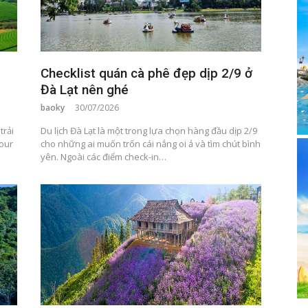
Checklist quán cà phê đẹp dịp 2/9 ở
Đà Lạt nên ghé
baoky
30/07/2026
trải
Du lịch Đà Lạt là một trong lựa chọn hàng đầu dịp 2/9
tour
cho những ai muốn trốn cái nắng oi ả và tìm chút bình
yên. Ngoài các điểm check-in…