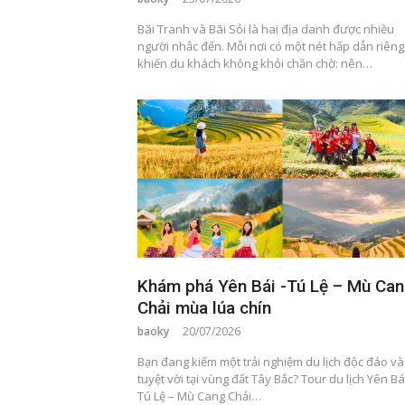
Bãi Tranh và Bãi Sỏi là hai địa danh được nhiều
người nhắc đến. Mỗi nơi có một nét hấp dẫn riêng
khiến du khách không khỏi chần chờ: nên…
Khám phá Yên Bái -Tú Lệ – Mù Ca
Chải mùa lúa chín
baoky
20/07/2026
Bạn đang kiếm một trải nghiệm du lịch độc đáo và
tuyệt vời tại vùng đất Tây Bắc? Tour du lịch Yên Bá
Tú Lệ – Mù Cang Chải…