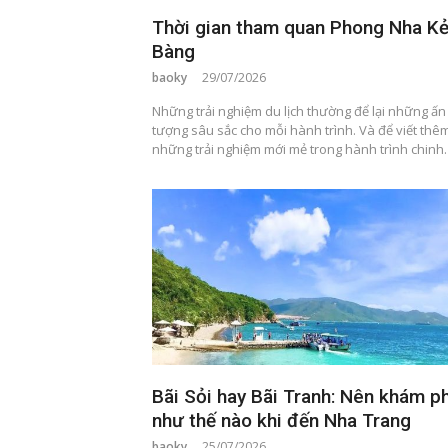
Thời gian tham quan Phong Nha K
Bàng
baoky
29/07/2026
Những trải nghiệm du lịch thường để lại những ấn
tượng sâu sắc cho mỗi hành trình. Và để viết thê
những trải nghiệm mới mẻ trong hành trình chin
Bãi Sỏi hay Bãi Tranh: Nên khám p
như thế nào khi đến Nha Trang
baoky
25/07/2026