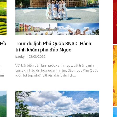
 Hồ
Tour du lịch Phú Quốc 3N3D: Hành
trình khám phá đảo Ngọc
baoky
05/08/2026
n
Với bãi biển dài, làn nước xanh ngọc, cát trắng mịn
nh
cùng khí hậu ôn hòa quanh năm, đảo ngọc Phú Quốc
nằm
luôn lọt top những thiên đàng du lịch…