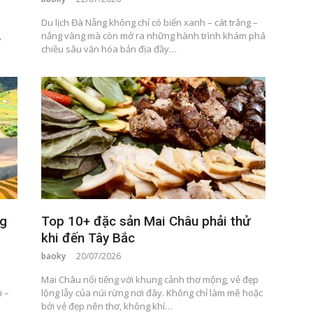
Du lịch Đà Nẵng không chỉ có biển xanh – cát trắng –
,
nắng vàng mà còn mở ra những hành trình khám phá
chiều sâu văn hóa bản địa đầy…
ng
Top 10+ đặc sản Mai Châu phải thử
khi đến Tây Bắc
baoky
20/07/2026
Mai Châu nổi tiếng với khung cảnh thơ mộng, vẻ đẹp
i –
lộng lẫy của núi rừng nơi đây. Không chỉ làm mê hoặc
bởi vẻ đẹp nên thơ, không khí…