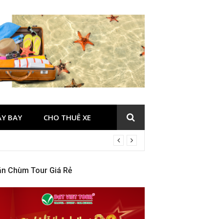
ÁY BAY
CHO THUÊ XE
ăn Chùm Tour Giá Rẻ