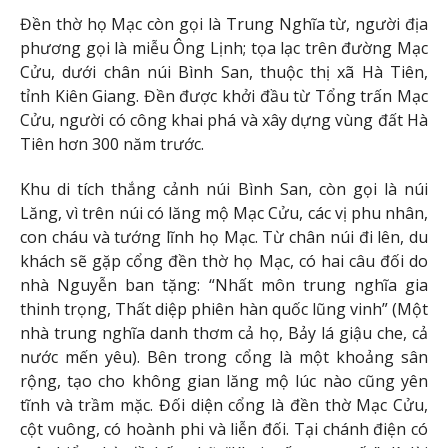
Đền thờ họ Mạc còn gọi là Trung Nghĩa từ, người địa
phương gọi là miễu Ông Lịnh; tọa lạc trên đường Mạc
Cửu, dưới chân núi Bình San, thuộc thị xã Hà Tiên,
tỉnh Kiên Giang. Đền được khởi đầu từ Tổng trấn Mạc
Cửu, người có công khai phá và xây dựng vùng đất Hà
Tiên hơn 300 năm trước.
Khu di tích thắng cảnh núi Bình San, còn gọi là núi
Lăng, vì trên núi có lăng mộ Mạc Cửu, các vị phu nhân,
con cháu và tướng lĩnh họ Mạc. Từ chân núi đi lên, du
khách sẽ gặp cổng đền thờ họ Mạc, có hai câu đối do
nhà Nguyễn ban tặng: “Nhất môn trung nghĩa gia
thinh trọng, Thất diệp phiên hàn quốc lũng vinh” (Một
nhà trung nghĩa danh thơm cả họ, Bảy lá giậu che, cả
nước mến yêu). Bên trong cổng là một khoảng sân
rộng, tạo cho không gian lăng mộ lúc nào cũng yên
tĩnh và trầm mặc. Đối diện cổng là đền thờ Mạc Cửu,
cột vuông, có hoành phi và liễn đối. Tại chánh điện có