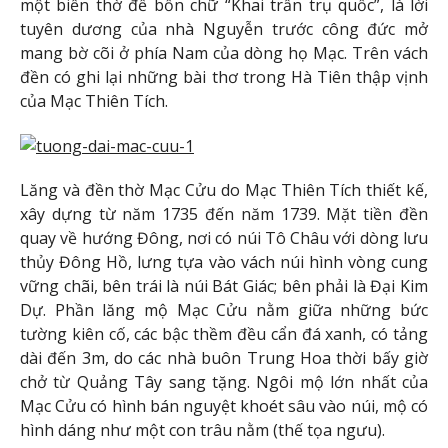
một biển thờ đề bốn chữ “Khai trấn trụ quốc”, là lời
tuyên dương của nhà Nguyễn trước công đức mở
mang bờ cõi ở phía Nam của dòng họ Mạc. Trên vách
đền có ghi lại những bài thơ trong Hà Tiên thập vịnh
của Mạc Thiên Tích.
Lăng và đền thờ Mạc Cửu do Mạc Thiên Tích thiết kế,
xây dựng từ năm 1735 đến năm 1739. Mặt tiền đền
quay về hướng Đông, nơi có núi Tô Châu với dòng lưu
thủy Đông Hồ, lưng tựa vào vách núi hình vòng cung
vững chãi, bên trái là núi Bát Giác; bên phải là Đại Kim
Dự. Phần lăng mộ Mạc Cửu nằm giữa những bức
tường kiên cố, các bậc thềm đều cẩn đá xanh, có tảng
dài đến 3m, do các nhà buôn Trung Hoa thời bấy giờ
chở từ Quảng Tây sang tặng. Ngôi mộ lớn nhất của
Mạc Cửu có hình bán nguyệt khoét sâu vào núi, mộ có
hình dáng như một con trâu nằm (thế tọa ngưu).