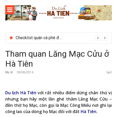
Skip
to
content
Checklist quán cà phê đẹp dịp 2/9 ở Đà Lạt nên ghé
Tham quan Lăng Mạc Cửu ở
Hà Tiên
Ms.Vi
09/06/2014
0
Du lịch Hà Tiên
với rất nhiều điểm dừng chân thú vị
nhưng bạn hãy một lần ghé thăm Lăng Mạc Cửu –
đền thờ họ Mạc, còn gọi là Mạc Công Miếu nơi ghi lại
công lao của dòng họ Mạc đối với đất
Hà Tiên
.