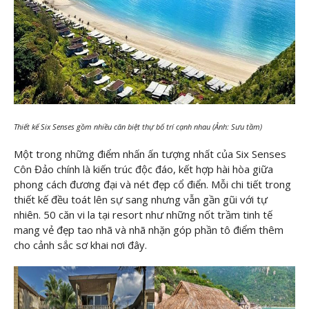
Thiết kế Six Senses gồm nhiều căn biệt thự bố trí cạnh nhau (Ảnh: Sưu tầm)
Một trong những điểm nhấn ấn tượng nhất của Six Senses
Côn Đảo chính là kiến trúc độc đáo, kết hợp hài hòa giữa
phong cách đương đại và nét đẹp cổ điển. Mỗi chi tiết trong
thiết kế đều toát lên sự sang nhưng vẫn gần gũi với tự
nhiên. 50 căn vi la tại resort như những nốt trầm tinh tế
mang vẻ đẹp tao nhã và nhã nhặn góp phần tô điểm thêm
cho cảnh sắc sơ khai nơi đây.