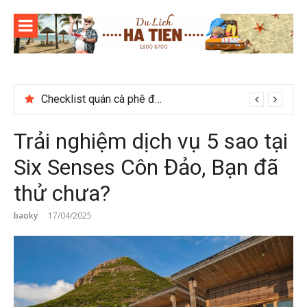
Skip
to
content
Du lịch Sapa: Khám phá bản Ý Linh Hồ độc đáo giữa Tây Bắc
Trải nghiệm dịch vụ 5 sao tại
Six Senses Côn Đảo, Bạn đã
thử chưa?
baoky
17/04/2025