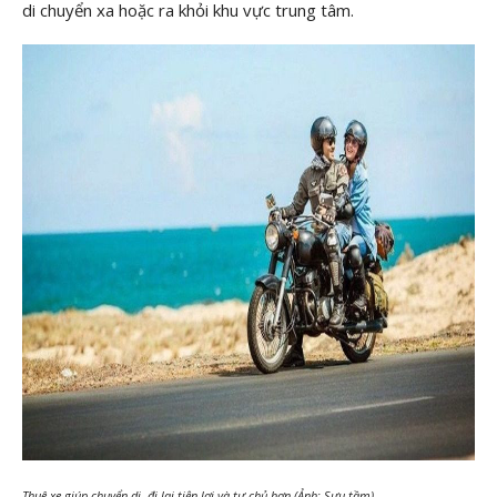
di chuyển xa hoặc ra khỏi khu vực trung tâm.
Thuê xe giúp chuyển di, đi lại tiện lợi và tự chủ hơn (Ảnh: Sưu tầm)