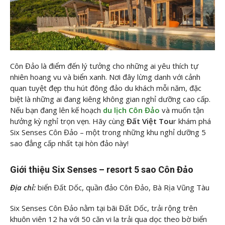
Côn Đảo là điểm đến lý tưởng cho những ai yêu thích tự
nhiên hoang vu và biển xanh. Nơi đây lừng danh với cảnh
quan tuyệt đẹp thu hút đông đảo du khách mỗi năm, đặc
biệt là những ai đang kiêng không gian nghỉ dưỡng cao cấp.
Nếu bạn đang lên kế hoạch
du lịch Côn Đảo
và muốn tận
hưởng kỳ nghỉ trọn vẹn. Hãy cùng
Đất Việt Tou
r khám phá
Six Senses Côn Đảo – một trong những khu nghỉ dưỡng 5
sao đẳng cấp nhất tại hòn đảo này!
Giới thiệu Six Senses – resort 5 sao Côn Đảo
Địa chỉ:
biển Đất Dốc, quần đảo Côn Đảo, Bà Rịa Vũng Tàu
Six Senses Côn Đảo nằm tại bãi Đất Dốc, trải rộng trên
khuôn viên 12 ha với 50 căn vi la trải qua dọc theo bờ biển