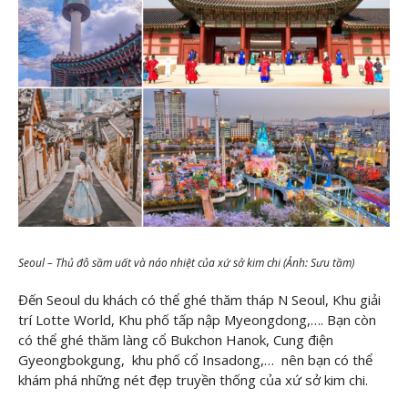
Seoul – Thủ đô sầm uất và náo nhiệt của xứ sở kim chi (Ảnh: Sưu tầm)
Đến Seoul du khách có thể ghé thăm tháp N Seoul, Khu giải
trí Lotte World, Khu phố tấp nập Myeongdong,…. Bạn còn
có thể ghé thăm làng cổ Bukchon Hanok, Cung điện
Gyeongbokgung, khu phố cổ Insadong,… nên bạn có thể
khám phá những nét đẹp truyền thống của xứ sở kim chi.