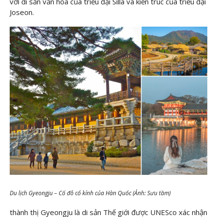
với di sản văn hóa của triều đại Silla và kiến trúc của triều đại
Joseon.
Du lịch Gyeongju – Cố đô cổ kính của Hàn Quốc (Ảnh: Sưu tầm)
thành thị Gyeongju là di sản Thế giới được UNESco xác nhận