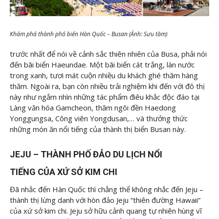
Khám phá thành phố biển Hàn Quốc – Busan (Ảnh: Sưu tầm)
trước nhất để nói về cảnh sắc thiên nhiên của Busa, phải nói
đến bãi biển Haeundae. Một bãi biển cát trắng, làn nước
trong xanh, tươi mát cuộn nhiều du khách ghé thăm hàng
thăm. Ngoài ra, bạn còn nhiều trải nghiệm khi đến với đô thị
này như ngắm nhìn những tác phẩm điêu khắc độc đáo tại
Làng văn hóa Gamcheon, thăm ngôi đền Haedong
Yonggungsa, Công viên Yongdusan,… và thưởng thức
những món ăn nổi tiếng của thành thị biển Busan này.
JEJU – THÀNH PHỐ ĐẢO DU LỊCH NỔI
TIẾNG CỦA XỨ SỞ KIM CHI
Đã nhắc đến Hàn Quốc thì chẳng thể không nhắc đến Jeju –
thành thị lừng danh với hòn đảo Jeju “thiên đường Hawaii”
của xứ sở kim chi. Jeju sở hữu cảnh quang tự nhiên hùng vĩ