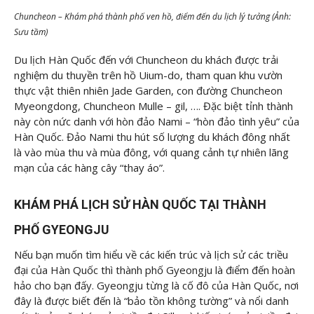
Chuncheon – Khám phá thành phố ven hồ, điểm đến du lịch lý tưởng (Ảnh:
Sưu tầm)
Du lịch Hàn Quốc đến với Chuncheon du khách được trải
nghiệm du thuyền trên hồ Uium-do, tham quan khu vườn
thực vật thiên nhiên Jade Garden, con đường Chuncheon
Myeongdong, Chuncheon Mulle – gil, …. Đặc biệt tỉnh thành
này còn nức danh với hòn đảo Nami – “hòn đảo tình yêu” của
Hàn Quốc. Đảo Nami thu hút số lượng du khách đông nhất
là vào mùa thu và mùa đông, với quang cảnh tự nhiên lãng
mạn của các hàng cây “thay áo”.
KHÁM PHÁ LỊCH SỬ HÀN QUỐC TẠI THÀNH
PHỐ GYEONGJU
Nếu bạn muốn tìm hiểu về các kiến trúc và lịch sử các triều
đại của Hàn Quốc thì thành phố Gyeongju là điểm đến hoàn
hảo cho bạn đấy. Gyeongju từng là cố đô của Hàn Quốc, nơi
đây là được biết đến là “bảo tồn không tường” và nổi danh