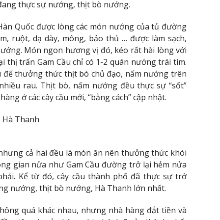
 đang thực sự nướng, thịt bò nướng.
 Hàn Quốc được lòng các món nướng của tủ đường
tim, ruột, dạ dày, mông, bảo thủ … được làm sạch,
ướng. Món ngon hương vị đó, kéo rất hài lòng với
ại thị trấn Gam Cầu chỉ có 1-2 quán nướng trái tim.
u để thưởng thức thịt bò chủ đạo, nấm nướng trên
 nhiều rau. Thịt bò, nấm nướng đều thực sự “sốt”
hàng ở các cây cầu mới, “bằng cách” cập nhật.
rẻ Hà Thanh
hưng cả hai đều là món ăn nên thưởng thức khói
 không gian nửa như Gam Cầu đường trở lại hẻm nửa
phải. Kể từ đó, cây cầu thành phố đã thực sự trở
ng nướng, thịt bò nướng, Hà Thanh lớn nhất.
không quá khác nhau, nhưng nhà hàng đắt tiền và