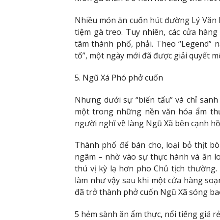
Nhiều món ăn cuốn hút đường Lý Văn 
tiệm gà treo. Tuy nhiên, các cửa hàng
tâm thành phố, phải. Theo “Legend” nà
tố”, một ngày mới đã được giải quyết m
5. Ngũ Xá Phó phở cuốn
Nhưng dưới sự “biến tấu” và chỉ san
một trong những nền văn hóa ẩm thực
người nghĩ về làng Ngũ Xã bên cạnh hồ
Thành phố để bán cho, loại bỏ thịt bò 
ngâm – nhờ vào sự thực hành và ăn l
thú vị kỳ lạ hơn pho Chủ tịch thường
làm như vậy sau khi một cửa hàng soạ
đã trở thành phở cuốn Ngũ Xã sóng b
5 hẻm sành ăn ẩm thực, nổi tiếng giá 