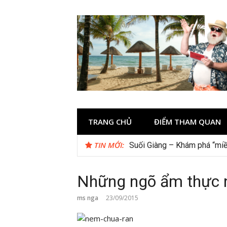
Skip
to
content
TRANG CHỦ
ĐIỂM THAM QUAN
TIN MỚI:
Suối Giàng – Khám phá “miề
Những ngõ ẩm thực 
ms nga
23/09/2015