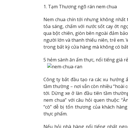
1. Tạm Thương ngõ rán nem chua
Nem chua chín tới nhưng không nhất th
tỏa sáng, chấm với nước sốt cay ớt ng
qua bột chiên, giòn bên ngoài đảm bảo
người lớn và thanh thiếu niên, trẻ em.
trong bất kỳ cửa hàng mà không có bất
5 hẻm sành ăn ẩm thực, nổi tiếng giá 
Công ty bắt đầu tạo ra các xu hướng 
tầm thường – nơi vẫn còn nhiều “hoài c
tới. Dừng xe ở làn đầu tiên tầm thườn
nem chua” với câu hỏi quen thuộc: “
“cò” dễ bị tổn thương của khách hàng
thực phẩm.
Nếu hỏi nhà hàng nổi tiếng nhất ngon