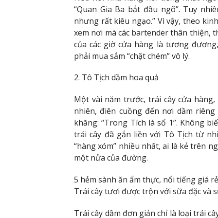
“Quan Gia Ba bắt đầu ngõ”. Tuy nhiê
nhưng rất kiêu ngạo.” Vì vậy, theo kin
xem nơi mà các bartender thân thiện, t
của các giờ cửa hàng là tương đương,
phải mua sắm “chặt chém” vô lý.
2. Tô Tịch dầm hoa quả
Một vài năm trước, trái cây cửa hàng
nhiên, điên cuồng đến nơi dầm riêng 
khăng: “Trong Tích là số 1”. Không b
trái cây đã gắn liền với Tô Tịch từ n
“hàng xóm” nhiều nhất, ai là kẻ trên n
một nửa của đường.
5 hẻm sành ăn ẩm thực, nổi tiếng giá 
Trái cây tươi được trộn với sữa đặc và 
Trái cây dầm đơn giản chỉ là loại trái 