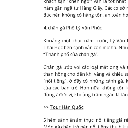
khách sạn “khen ngợi” vẫn là tốt nhất
nằm gần ngã tư Hàng Giấy. Các cơ sở n
đúc nên không có hàng tồn, an toàn hơ
4. chân gà Phố Lý Văn Phúc
Khoảng một chục năm trước, Lý Văn
Thái Học bên cạnh vẫn còn mơ hồ. Nhưn
“Thành phố của chân gà”.
Chân gà ướp với các loại mật ong và
than hồng cho đến khi vàng và chiếu s
“nổi tiếng”, ở đây có những cánh gà, 
của các bạn trẻ. Hơn nữa không tốn 
đồng / đơn vị, khoảng trăm ngàn là tăng
>>
Tour Hàn Quốc
5 hẻm sành ăn ẩm thực, nổi tiếng giá 
Món gà chân trở nên nổi tiếng thu hút