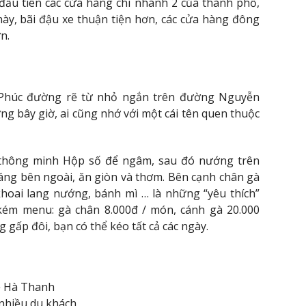
 đầu tiên các cửa hàng chi nhánh 2 của thành phố,
ày, bãi đậu xe thuận tiện hơn, các cửa hàng đông
n.
 Phúc đường rẽ từ nhỏ ngắn trên đường Nguyễn
g bây giờ, ai cũng nhớ với một cái tên quen thuộc
 thông minh Hộp số để ngâm, sau đó nướng trên
áng bên ngoài, ăn giòn và thơm. Bên cạnh chân gà
khoai lang nướng, bánh mì … là những “yêu thích”
kém menu: gà chân 8.000đ / món, cánh gà 20.000
 gấp đôi, bạn có thể kéo tất cả các ngày.
rẻ Hà Thanh
 nhiều du khách