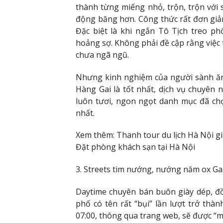
thành từng miếng nhỏ, trộn, trộn với 
động băng hơn. Công thức rất đơn gi
Đặc biệt là khi ngắn Tô Tịch treo p
hoảng sợ. Không phải đề cập rằng việc 
chưa ngã ngũ.
Nhưng kinh nghiệm của người sành ăn, 
Hàng Gai là tốt nhất, dịch vụ chuyên 
luôn tươi, ngon ngọt danh mục đã chọ
nhất.
Xem thêm: Thanh tour du lịch Hà Nội g
Đặt phòng khách sạn tại Hà Nội
3. Streets tim nướng, nướng năm ox G
Daytime chuyên bán buôn giày dép, đ
phố có tên rất “bụi” lần lượt trở thà
07:00, thông qua trang web, sẽ được “