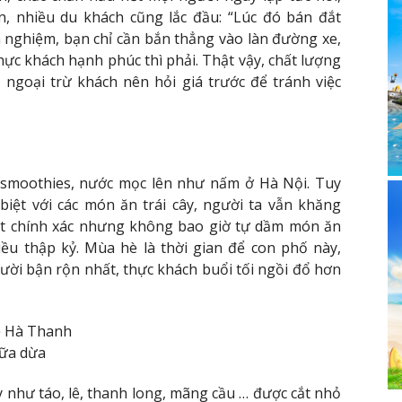
n, nhiều du khách cũng lắc đầu: “Lúc đó bán đắt
h nghiệm, bạn chỉ cần bắn thẳng vào làn đường xe,
hực khách hạnh phúc thì phải. Thật vậy, chất lượng
 ngoại trừ khách nên hỏi giá trước để tránh việc
, smoothies, nước mọc lên như nấm ở Hà Nội. Tuy
biệt với các món ăn trái cây, người ta vẫn khăng
iết chính xác nhưng không bao giờ tự dầm món ăn
hiều thập kỷ. Mùa hè là thời gian để con phố này,
gười bận rộn nhất, thực khách buổi tối ngồi đổ hơn
rẻ Hà Thanh
sữa dừa
cây như táo, lê, thanh long, mãng cầu … được cắt nhỏ