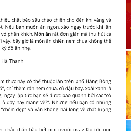
iết, chất béo sâu chảo chiên cho đến khi vàng và
ọt. Nếu bạn muốn ăn ngon, xào ngay trước khi lăn
 vỏ phấn khích.
Món ăn
rất đơn giản mà thu hút cả
 Vì vậy, bây giờ là món ăn chiên nem chua không thể
 kỳ đồ ăn nhẹ.
rẻ Hà Thanh
ẩm thực này có thể thuộc làn trên phố Hàng Bông
ổ”, chỉ thèm rán nem chua, củ đậu bay, xoài xanh là
g, ngay lập tức bạn sẽ được bao quanh bởi các “cò
Ăn ở đây hay mang về?”. Nhưng nếu bạn có những
 “chém đẹp” và vẫn không hài lòng về chất lượng
, chắc chắn hầu hết mọi người ngay lập tức nói,