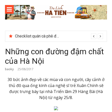
Skip
to
content
Checklist quán cà phê đẹp dịp 2/9 ở Đà Lạt nên ghé
Những con đường đậm chất
của Hà Nội
baoky
25/08/2017
30 bức ảnh đẹp về các mùa và con người, cây cảnh ở
thủ đô qua ống kính của nghệ sĩ trẻ Xuân Chính sẽ
được trưng bày tại nhà Triển lãm 29 Hàng Bài (Hà
Nội) từ ngày 25/8.