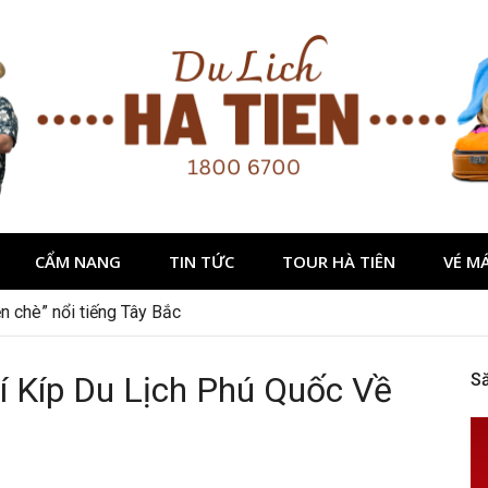
CẨM NANG
TIN TỨC
TOUR HÀ TIÊN
VÉ M
dịp 2/9 ở Đà Lạt nên ghé
 Kíp Du Lịch Phú Quốc Về
S