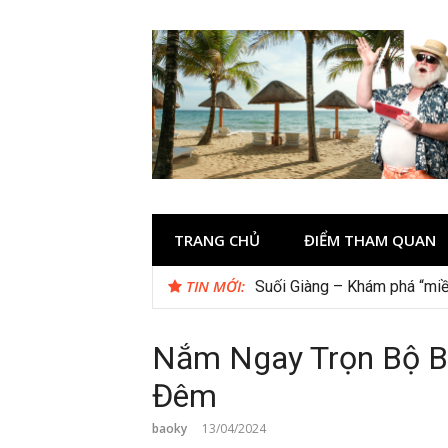
Skip
to
content
TRANG CHỦ
ĐIỂM THAM QUAN
TIN MỚI:
Checklist quán cà phê đẹp 
Nắm Ngay Trọn Bộ Bí
Đêm
baoky
13/04/2024