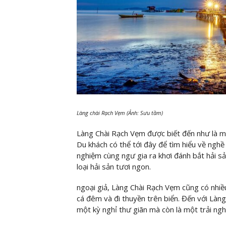
Làng chài Rạch Vẹm (Ảnh: Sưu tầm)
Làng Chài Rạch Vẹm được biết đến như là m
Du khách có thể tới đây để tìm hiểu về nghề
nghiệm cùng ngư gia ra khơi đánh bắt hải s
loại hải sản tươi ngon.
ngoại giả, Làng Chài Rạch Vẹm cũng có nhiều
cá đêm và đi thuyền trên biển. Đến với Làn
một kỳ nghỉ thư giãn mà còn là một trải ng