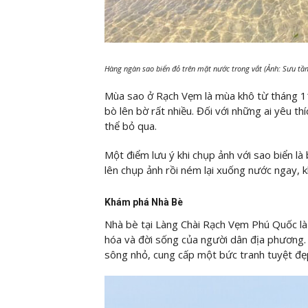
Hàng ngàn sao biển đỏ trên mặt nước trong vắt (Ảnh: Sưu tầ
Mùa sao ở Rạch Vẹm là mùa khô từ tháng 11
bò lên bờ rất nhiều. Đối với những ai yêu th
thể bỏ qua.
Một điểm lưu ý khi chụp ảnh với sao biển l
lên chụp ảnh rồi ném lại xuống nước ngay, k
Khám phá Nhà Bè
Nhà bè tại Làng Chài Rạch Vẹm Phú Quốc l
hóa và đời sống của người dân địa phương
sông nhỏ, cung cấp một bức tranh tuyệt đẹ