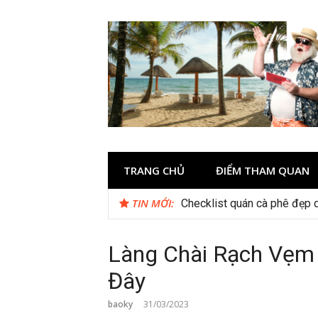
Skip
to
content
TRANG CHỦ
ĐIỂM THAM QUAN
TIN MỚI:
Checklist quán cà phê đẹp 
Làng Chài Rạch Vẹm 
Đây
baoky
31/03/2023