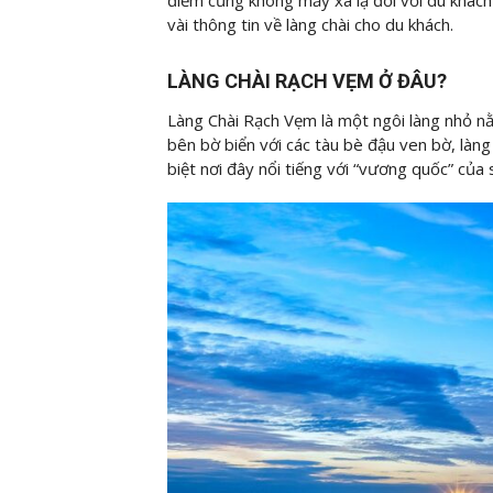
vài thông tin về làng chài cho du khách.
LÀNG CHÀI RẠCH VẸM Ở ĐÂU?
Làng Chài Rạch Vẹm là một ngôi làng nhỏ n
bên bờ biển với các tàu bè đậu ven bờ, làn
biệt nơi đây nổi tiếng với “vương quốc” của 