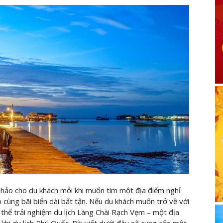
 hảo cho du khách mỗi khi muốn tìm một địa điểm nghỉ
 cùng bãi biển dài bất tận. Nếu du khách muốn trở về với
 thể trải nghiệm du lịch Làng Chài Rạch Vẹm – một địa
khi du lịch Phú Quốc. Bài viết dưới đây sẽ cung cấp một