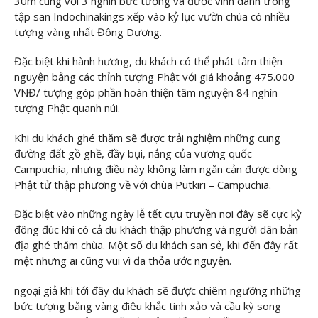
30m cùng với 3 nghìn bức tượng và được vinh danh trong
tập san Indochinakings xếp vào kỷ lục vườn chùa có nhiều
tượng vàng nhất Đông Dương.
Đặc biệt khi hành hương, du khách có thể phát tâm thiện
nguyện bằng các thỉnh tượng Phật với giá khoảng 475.000
VNĐ/ tượng góp phần hoàn thiện tâm nguyện 84 nghìn
tượng Phật quanh núi.
Khi du khách ghé thăm sẽ được trải nghiệm những cung
đường đất gồ ghề, đầy bụi, nắng của vương quốc
Campuchia, nhưng điều này không làm ngăn cản được dòng
Phật tử thập phương về với chùa Putkiri – Campuchia.
Đặc biệt vào những ngày lễ tết cựu truyền nơi đây sẽ cực kỳ
đông đúc khi có cả du khách thập phương và người dân bản
địa ghé thăm chùa. Một số du khách san sẻ, khi đến đây rất
mệt nhưng ai cũng vui vì đã thỏa ước nguyện.
ngoại giả khi tới đây du khách sẽ được chiêm ngưỡng những
bức tượng bằng vàng điêu khắc tinh xảo và cầu kỳ song