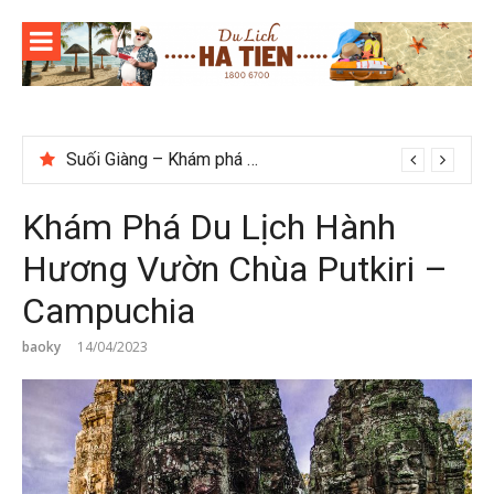
Skip
to
content
Checklist quán cà phê đẹp dịp 2/9 ở Đà Lạt nên ghé
Khám Phá Du Lịch Hành
Hương Vườn Chùa Putkiri –
Campuchia
baoky
14/04/2023