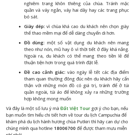
nghiêm trang khôn thiêng của chùa. Tránh mặc
quần và váy ngắn, váy hai dây hay các trang phục
bó sát.
Giày dép:
vì chùa khá cao du khách nên chọn giày
thể thao mềm mại để dễ dàng chuyển di hơn.
Đồ dùng:
một số vật dụng du khách nên mang
theo như nón, mũ hay ô vì thời tiết ở đây khá nắng.
Ngoài ra, du khách có thể mang theo tiền lẻ để
thuận tiện hơn trong quá trình đặt lễ.
Đề cao cảnh giác:
vào ngày lễ tết các địa điểm
tham quan thường đông đúc nên du khách hãy cẩn
thận với những món đồ có giá trị, tránh để ở túi
quần ngoài, túi áo để không xảy ra những trường
hợp không mong muốn
Và đây là một số lưu ý mà
Đất Việt Tour
gợi ý cho bạn, nếu
bạn muốn tìm hiểu chi tiết hơn về tour du lịch Campuchia để
khám phá du lịch hành hương chùa Putkiri thì hãy can dự cho
chúng mình qua hotline
18006700
để được tham mưu miễn
phí nhé!