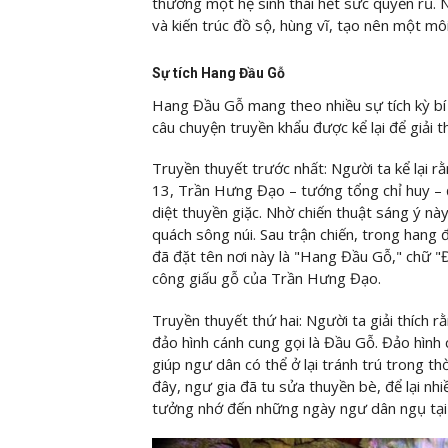
thưởng một hệ sinh thái hết sức quyến rũ.
và kiến trúc đồ sộ, hùng vĩ, tạo nên một mô
Sự tích Hang Đầu Gỗ
Hang Đầu Gỗ mang theo nhiều sự tích kỳ bí 
câu chuyện truyền khẩu được kể lại để giải t
Truyền thuyết trước nhất: Người ta kể lại 
13, Trần Hưng Đạo – tướng tổng chỉ huy – 
diệt thuyền giặc. Nhờ chiến thuật sáng ý nà
quách sông núi. Sau trận chiến, trong hang 
đã đặt tên nơi này là "Hang Đầu Gỗ," chữ "Đ
công giấu gỗ của Trần Hưng Đạo.
Truyền thuyết thứ hai: Người ta giải thích 
đảo hình cánh cung gọi là Đầu Gỗ. Đảo hình
giúp ngư dân có thể ở lại tránh trú trong th
đây, ngư gia đã tu sửa thuyền bè, để lại nh
tưởng nhớ đến những ngày ngư dân ngụ tại 