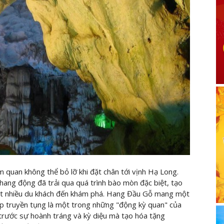
quan không thể bỏ lỡ khi đặt chân tới vịnh Hạ Long.
 hang động đã trải qua quá trình bào mòn đặc biệt, tạo
 rất nhiều du khách đến khám phá. Hang Đầu Gỗ mang một
háp truyền tụng là một trong những "động kỳ quan" của
c trước sự hoành tráng và kỳ diệu mà tạo hóa tặng