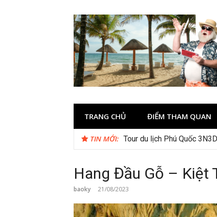
Skip
to
content
TRANG CHỦ
ĐIỂM THAM QUAN
TIN MỚI:
Tour du lịch Phú Quốc 3N3D
Hang Đầu Gỗ – Kiệt 
baoky
21/08/2023