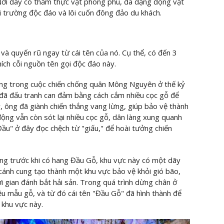
 Nơi đây có thảm thực vật phong phú, đa dạng động vật
i trường độc đáo và lôi cuốn đông đảo du khách.
và quyến rũ ngay từ cái tên của nó. Cụ thể, có đến 3
hích cỗi nguồn tên gọi độc đáo này.
rằng trong cuộc chiến chống quân Mông Nguyên ở thế kỷ
đã đấu tranh can đảm bằng cách cắm nhiều cọc gỗ để
y, ông đã giành chiến thắng vang lừng, giúp bảo vệ thành
động vẫn còn sót lại nhiều cọc gỗ, dân làng xung quanh
ầu" ở đây đọc chệch từ "giấu," để hoài tưởng chiến
rằng trước khi có hang Đầu Gỗ, khu vực này có một dãy
 cánh cung tạo thành một khu vực bảo vệ khỏi gió bão,
ời gian đánh bắt hải sản. Trong quá trình dừng chân ở
iều mẫu gỗ, và từ đó cái tên "Đầu Gỗ" đã hình thành để
khu vực này.