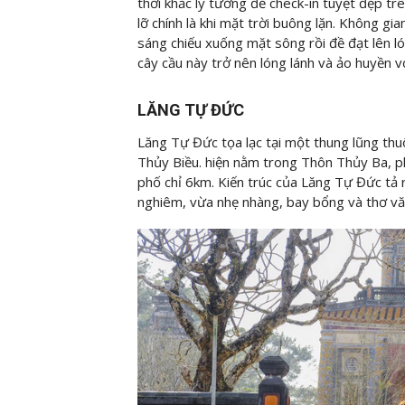
thời khắc lý tưởng để check-in tuyệt đẹp t
lỡ chính là khi mặt trời buông lặn. Không 
sáng chiếu xuống mặt sông rồi đề đạt lên l
cây cầu này trở nên lóng lánh và ảo huyền 
LĂNG TỰ ĐỨC
Lăng Tự Đức tọa lạc tại một thung lũng th
Thủy Biều. hiện nằm trong Thôn Thủy Ba, p
phố chỉ 6km. Kiến trúc của Lăng Tự Đức tả r
nghiêm, vừa nhẹ nhàng, bay bổng và thơ vă