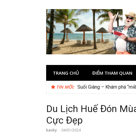
Skip
to
content
TRANG CHỦ
ĐIỂM THAM QUAN
TIN MỚI:
Checklist quán cà phê đẹp 
Du Lịch Huế Đón Mù
Cực Đẹp
baoky
04/01/2024