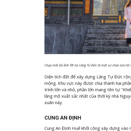
Chụp một bộ ảnh Tết tại Lăng Tự Đức là một sự chọn lựa tót 
Diện tích đất để xây dựng Lăng Tự Đức rộng
mộng. Khu vực này được chia thành hai phầ
trình lớn và nhỏ, phần lớn mang tên tự "K
lăng mộ xuất sắc nhất của thời kỳ nhà Nguy
xuân này.
CUNG AN ĐỊNH
Cung An Định Huế khởi công xây dựng vào nă