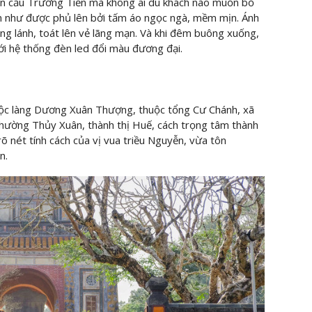
rên cầu Trường Tiền mà không ai du khách nào muốn bỏ
gian như được phủ lên bởi tấm áo ngọc ngà, mềm mịn. Ánh
óng lánh, toát lên vẻ lãng mạn. Và khi đêm buông xuống,
với hệ thống đèn led đổi màu đương đại.
uộc làng Dương Xuân Thượng, thuộc tổng Cư Chánh, xã
hường Thủy Xuân, thành thị Huế, cách trọng tâm thành
õ nét tính cách của vị vua triều Nguyễn, vừa tôn
n.