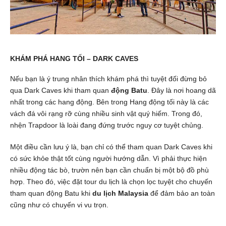
KHÁM PHÁ HANG TỐI – DARK CAVES
Nếu bạn là ý trung nhân thích khám phá thì tuyệt đối đừng bỏ
qua Dark Caves khi tham
quan
động Batu
. Đây là nơi hoang dã
nhất trong các hang động. Bên trong Hang động tối này là các
vách đá vôi rạng rỡ cùng nhiều sinh vật quý hiếm. Trong đó,
nhện Trapdoor là loài đang đứng trước nguy cơ tuyệt chủng.
Một điều cần lưu ý là, bạn chỉ có thể tham quan Dark Caves khi
có sức khỏe thật tốt cùng người hướng dẫn. Vì phải thực hiện
nhiều động tác bò, trườn nên bạn cần chuẩn bị một bộ đồ phù
hợp. Theo đó, việc đặt tour du lịch là chọn lọc tuyệt cho chuyến
tham quan động Batu khi
du lịch Malaysia
để đảm bảo an toàn
cũng như có chuyến vi vu trọn.