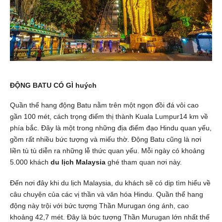
ĐỘNG BATU CÓ GÌ huých
Quần thể hang động Batu nằm trên một ngọn đồi đá vôi cao
gần 100 mét, cách trọng điểm thị thành Kuala Lumpur14 km về
phía bắc. Đây là một trong những địa điểm đạo Hindu quan yếu,
gồm rất nhiều bức tượng và miếu thờ. Động Batu cũng là nơi
liền tù tù diễn ra những lễ thức quan yếu. Mỗi ngày có khoảng
5.000 khách
du lịch Malaysia
ghé tham quan nơi này.
Đến nơi đây khi du lịch Malaysia, du khách sẽ có dịp tìm hiểu về
câu chuyện của các vị thần và văn hóa Hindu. Quần thể hang
động này trội với bức tượng Thần Murugan óng ánh, cao
khoảng 42,7 mét. Đây là bức tượng Thần Murugan lớn nhất thế