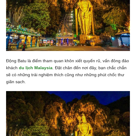
Động Batu là điểm tham quan khôn xiết quyến rũ, vấn đông đảo
khách
du lịch Malaysia
. Đặt chân đến nơi đây, bạn chắc chắn
sẽ có những trải nghiệm thích cũng như những phút chốc thư
giãn sạch.