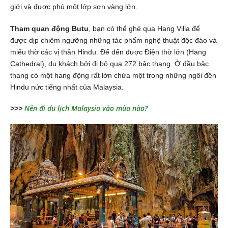
giới và được phủ một lớp sơn vàng lớn.
Tham quan động Butu
, bạn có thể ghé qua Hang Villa để
được dịp chiêm ngưỡng những tác phẩm nghệ thuật độc đáo và
miếu thờ các vị thần Hindu. Để đến được Điện thờ lớn (Hang
Cathedral), du khách bởi đi bộ qua 272 bậc thang. Ở đầu bậc
thang có một hang động rất lớn chứa một trong những ngôi đền
Hindu nức tiếng nhất của Malaysia.
Nên đi du lịch Malaysia vào mùa nào?
>>>