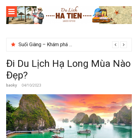
Skip
to
content
Suối Giàng – Khám phá “miền chè” nổi tiếng Tây Bắc
Checklist quán cà phê đẹp dịp 2/9 ở Đà Lạt nên ghé
Đi Du Lịch Hạ Long Mùa Nào
Đẹp?
baoky
04/10/2023