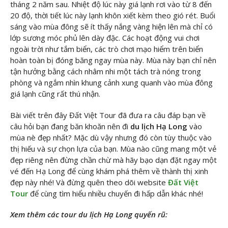
tháng 2 năm sau. Nhiệt độ lúc này giá lạnh rơi vào từ 8 đến
20 độ, thời tiết lúc này lạnh khôn xiết kèm theo gió rét. Buổi
sáng vào mùa đông sẽ ít thấy nắng vàng hiện lên mà chỉ có
lớp sương móc phủ lên dày đặc. Các hoạt động vui chơi
ngoài trời như tắm biển, các trò chơi mạo hiểm trên biển
hoàn toàn bị đóng băng ngay mùa này. Mùa này bạn chỉ nên
tận hưởng bằng cách nhâm nhi một tách trà nóng trong
phòng và ngắm nhìn khung cảnh xung quanh vào mùa đông
giá lạnh cũng rất thú nhận.
Bài viết trên đây Đất Việt Tour đã đưa ra câu đáp bạn về
câu hỏi bạn đang băn khoăn nên đi
du lịch Hạ Long
vào
mùa nè đẹp nhất? Mặc dù vậy nhưng đó còn tùy thuộc vào
thị hiếu và sự chọn lựa của bạn. Mùa nào cũng mang một vẻ
đẹp riêng nên đừng chần chừ mà hãy bạo dạn đặt ngay một
vé đến Hạ Long để cùng khám phá thêm về thành thị xinh
đẹp này nhé! Và đừng quên theo dõi website
Đất Việt
Tour
để cùng tìm hiểu nhiều chuyến đi hấp dẫn khác nhé!
Xem thêm các tour du lịch Hạ Long quyến rũ: