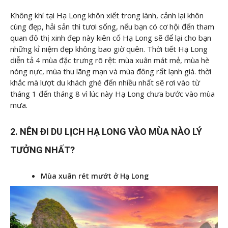
Không khí tại Hạ Long khôn xiết trong lành, cảnh lại khôn
cùng đẹp, hải sản thì tươi sống, nếu bạn có cơ hội đến tham
quan đô thị xinh đẹp này kiên cố Hạ Long sẽ để lại cho bạn
những kỉ niệm đẹp không bao giờ quên. Thời tiết Hạ Long
diễn tả 4 mùa đặc trưng rõ rệt: mùa xuân mát mẻ, mùa hè
nóng nực, mùa thu lãng mạn và mùa đông rất lạnh giá. thời
khắc mà lượt du khách ghé đến nhiều nhất sẽ rơi vào từ
tháng 1 đến tháng 8 vì lúc này Hạ Long chưa bước vào mùa
mưa.
2. NÊN ĐI DU LỊCH HẠ LONG VÀO MÙA NÀO LÝ
TƯỞNG NHẤT?
Mùa xuân rét mướt ở Hạ Long