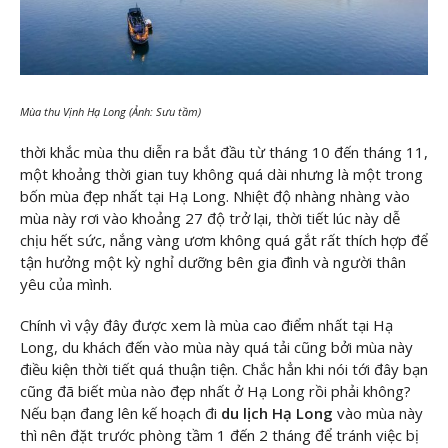
Mùa thu Vịnh Hạ Long (Ảnh: Sưu tầm)
thời khắc mùa thu diễn ra bắt đầu từ tháng 10 đến tháng 11,
một khoảng thời gian tuy không quá dài nhưng là một trong
bốn mùa đẹp nhất tại Hạ Long. Nhiệt độ nhàng nhàng vào
mùa này rơi vào khoảng 27 độ trở lại, thời tiết lúc này dễ
chịu hết sức, nắng vàng ươm không quá gắt rất thích hợp để
tận hưởng một kỳ nghỉ dưỡng bên gia đình và người thân
yêu của mình.
Chính vì vậy đây được xem là mùa cao điểm nhất tại Hạ
Long, du khách đến vào mùa này quá tải cũng bởi mùa này
điều kiện thời tiết quá thuận tiện. Chắc hẳn khi nói tới đây bạn
cũng đã biết mùa nào đẹp nhất ở Hạ Long rồi phải không?
Nếu bạn đang lên kế hoạch đi
du lịch Hạ Long
vào mùa này
thì nên đặt trước phòng tầm 1 đến 2 tháng để tránh việc bị