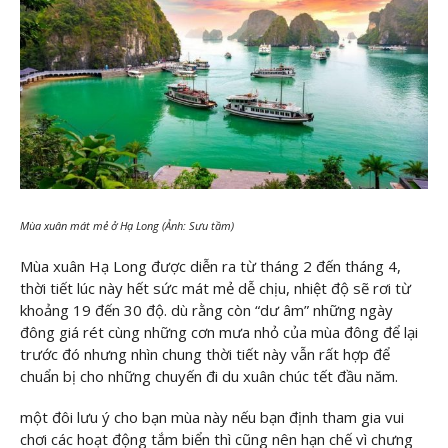
Mùa xuân mát mẻ ở Hạ Long (Ảnh: Sưu tầm)
Mùa xuân Hạ Long được diễn ra từ tháng 2 đến tháng 4,
thời tiết lúc này hết sức mát mẻ dễ chịu, nhiệt độ sẽ rơi từ
khoảng 19 đến 30 độ. dù rằng còn “dư âm” những ngày
đông giá rét cùng những cơn mưa nhỏ của mùa đông để lại
trước đó nhưng nhìn chung thời tiết này vẫn rất hợp để
chuẩn bị cho những chuyến đi du xuân chúc tết đầu năm.
một đôi lưu ý cho bạn mùa này nếu bạn định tham gia vui
chơi các hoạt động tắm biển thì cũng nên hạn chế vì chưng