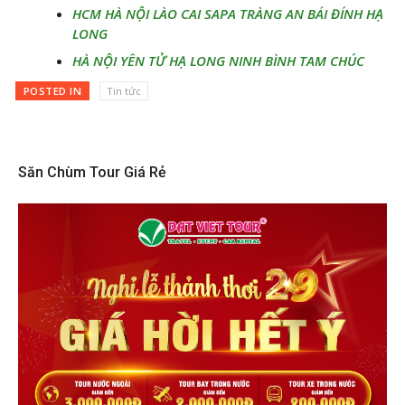
HCM HÀ NỘI LÀO CAI SAPA TRÀNG AN BÁI ĐÍNH HẠ
LONG
HÀ NỘI YÊN TỬ HẠ LONG NINH BÌNH TAM CHÚC
POSTED IN
Tin tức
Săn Chùm Tour Giá Rẻ