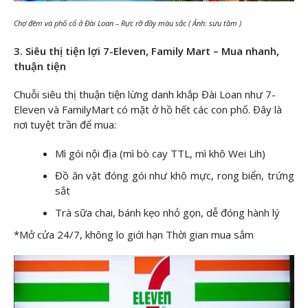
Chợ đêm và phố cổ ở Đài Loan – Rực rỡ đầy màu sắc ( Ảnh: sưu tầm )
3. Siêu thị tiện lợi 7-Eleven, Family Mart – Mua nhanh,
thuận tiện
Chuỗi siêu thị thuận tiện lừng danh khắp Đài Loan như 7-
Eleven và FamilyMart có mặt ở hồ hết các con phố. Đây là
nơi tuyệt trần để mua:
Mì gói nội địa (mì bò cay TTL, mì khô Wei Lih)
Đồ ăn vặt đóng gói như khô mực, rong biển, trứng
sắt
Trà sữa chai, bánh kẹo nhỏ gọn, dễ đóng hành lý
*Mở cửa 24/7, không lo giới hạn Thời gian mua sắm