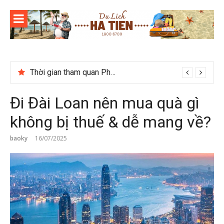
Skip
to
content
Thời gian tham quan Phong Nha Kẻ Bàng
Đi Đài Loan nên mua quà gì
không bị thuế & dễ mang về?
baoky
16/07/2025