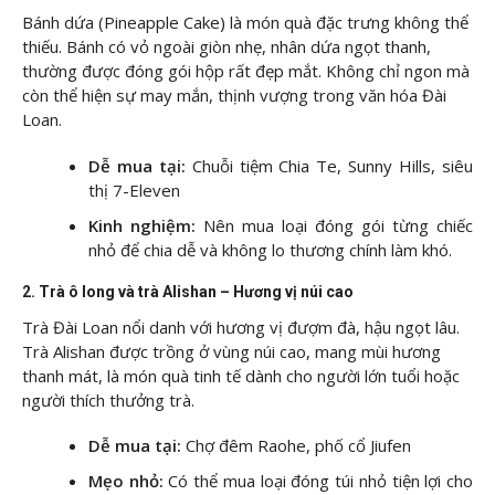
Bánh dứa (Pineapple Cake)
là món quà đặc trưng không thể
thiếu. Bánh có vỏ ngoài giòn nhẹ, nhân dứa ngọt thanh,
thường được đóng gói hộp rất đẹp mắt. Không chỉ ngon mà
còn thể hiện sự may mắn, thịnh vượng trong văn hóa Đài
Loan.
Dễ mua tại:
Chuỗi tiệm Chia Te, Sunny Hills, siêu
thị 7-Eleven
Kinh nghiệm:
Nên mua loại đóng gói từng chiếc
nhỏ để chia dễ và không lo thương chính làm khó.
2. Trà ô long và trà Alishan – Hương vị núi cao
Trà Đài Loan nổi danh với hương vị đượm đà, hậu ngọt lâu.
Trà Alishan được trồng ở vùng núi cao, mang mùi hương
thanh mát, là món quà tinh tế dành cho người lớn tuổi hoặc
người thích thưởng trà.
Dễ mua tại:
Chợ đêm Raohe, phố cổ Jiufen
Mẹo nhỏ:
Có thể mua loại đóng túi nhỏ tiện lợi cho