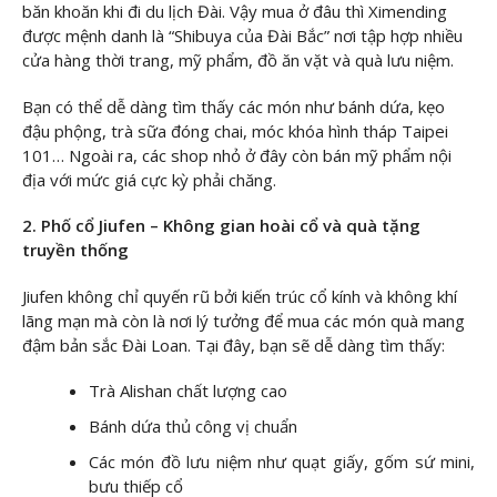
băn khoăn khi đi du lịch Đài. Vậy mua ở đâu thì Ximending
được mệnh danh là “Shibuya của Đài Bắc” nơi tập hợp nhiều
cửa hàng thời trang, mỹ phẩm, đồ ăn vặt và quà lưu niệm.
Bạn có thể dễ dàng tìm thấy các món như bánh dứa, kẹo
đậu phộng, trà sữa đóng chai, móc khóa hình tháp Taipei
101… Ngoài ra, các shop nhỏ ở đây còn bán mỹ phẩm nội
địa với mức giá cực kỳ phải chăng.
2. Phố cổ Jiufen – Không gian hoài cổ và quà tặng
truyền thống
Jiufen không chỉ quyến rũ bởi kiến trúc cổ kính và không khí
lãng mạn mà còn là nơi lý tưởng để mua các món quà mang
đậm bản sắc Đài Loan. Tại đây, bạn sẽ dễ dàng tìm thấy:
Trà Alishan chất lượng cao
Bánh dứa thủ công vị chuẩn
Các món đồ lưu niệm như quạt giấy, gốm sứ mini,
bưu thiếp cổ