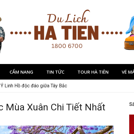
CẨM NANG
TIN TỨC
TOUR HÀ TIÊN
VÉ M
 Ý Linh Hồ độc đáo giữa Tây Bắc
: Hành trình khám phá đảo Ngọc
 Mùa Xuân Chi Tiết Nhất
S