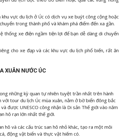
 khu vực du lịch ở Úc có dịch vụ xe buýt công cộng hoặc
di chuyển trong thành phố và khám phá điểm đến xa gần.
ệ thống xe điện ngầm tiện lợi để bạn dễ dàng di chuyển
êng cho xe đạp và các khu vực du lịch phổ biến, rất ăn
ÙA XUÂN NƯỚC ÚC
rong những kỳ quan tự nhiên tuyệt trần nhất trên hành
n với tour du lịch Úc mùa xuân, nằm ở bờ biển đông bắc
 và được UNESCO công nhận là Di sản Thế giới vào năm
n hô rạn lớn nhất thế giới.
n hô và các cấu trúc san hô nhỏ khác, tạo ra một môi
á, động vật biển và thực vật hiếm có.