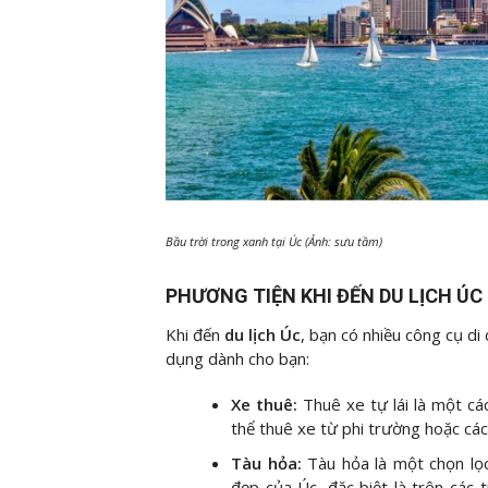
Bầu trời trong xanh tại Úc (Ảnh: sưu tầm)
PHƯƠNG TIỆN KHI ĐẾN DU LỊCH ÚC
Khi đến
du lịch Úc
, bạn có nhiều công cụ di
dụng dành cho bạn:
Xe thuê:
Thuê xe tự lái là một c
thể thuê xe từ phi trường hoặc các
Tàu hỏa:
Tàu hỏa là một chọn lọc
đẹp của Úc, đặc biệt là trên các