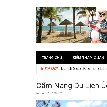
Skip
to
content
TRANG CHỦ
ĐIỂM THAM QUAN
TIN MỚI:
Du lịch Sapa: Khám phá bản
Tour du lịch Phú Quốc 3N3D
Cẩm Nang Du Lịch Úc
baoky
14/09/2023