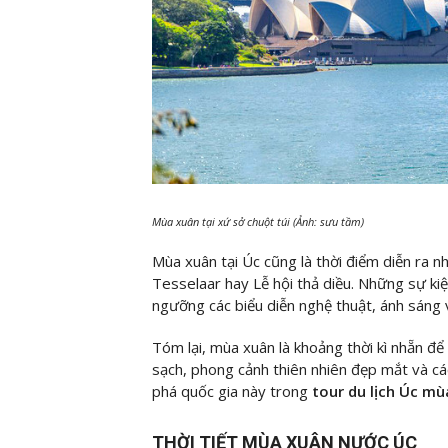
Mùa xuân tại xứ sở chuột túi (Ảnh: sưu tầm)
Mùa xuân tại Úc cũng là thời điểm diễn ra nh
Tesselaar hay Lễ hội thả diều. Những sự kiệ
ngưỡng các biểu diễn nghệ thuật, ánh sáng 
Tóm lại, mùa xuân là khoảng thời kì nhẵn đ
sạch, phong cảnh thiên nhiên đẹp mắt và các
phá quốc gia này trong
tour du lịch Úc mù
THỜI TIẾT MÙA XUÂN NƯỚC ÚC