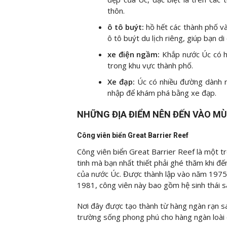
thôn.
ô tô buýt:
hồ hết các thành phố và
ô tô buýt du lịch riêng, giúp bạn 
xe điện ngầm:
Khắp nước Úc có h
trong khu vực thành phố.
Xe đạp:
Úc có nhiều đường dành ri
nhập để khám phá bằng xe đạp.
NHỮNG ĐỊA ĐIỂM NÊN ĐẾN VÀO M
Công viên biển Great Barrier Reef
Công viên biển Great Barrier Reef là một t
tinh mà bạn nhất thiết phải ghé thăm khi đế
của nước Úc. Được thành lập vào năm 1975
1981, công viên này bao gồm hệ sinh thái sa
Nơi đây được tạo thành từ hàng ngàn rạn sa
trường sống phong phú cho hàng ngàn loài c