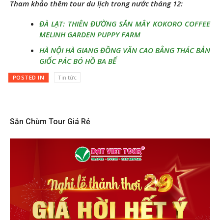
Tham khảo thêm tour du lịch trong nước tháng 12:
ĐÀ LẠT: THIÊN ĐƯỜNG SĂN MÂY KOKORO COFFEE
MELINH GARDEN PUPPY FARM
HÀ NỘI HÀ GIANG ĐỒNG VĂN CAO BẰNG THÁC BẢN
GIỐC PÁC BÓ HỒ BA BỂ
POSTED IN
Tin tức
Săn Chùm Tour Giá Rẻ