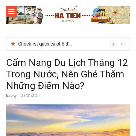
Skip
to
content
Thời gian tham quan Phong Nha Kẻ Bàng
Cẩm Nang Du Lịch Tháng 12
Trong Nước, Nên Ghé Thăm
Những Điểm Nào?
baoky
23/01/2024