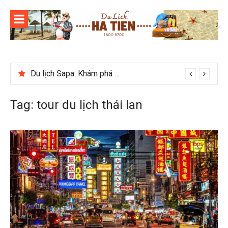
Skip
to
content
Du lịch Sapa: Khám phá bản Ý Linh Hồ độc đáo giữa Tây Bắc
Tag:
tour du lịch thái lan