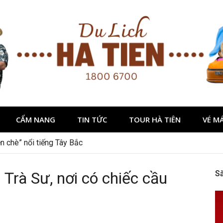
CẨM NANG
TIN TỨC
TOUR HÀ TIÊN
VÉ M
n chè” nổi tiếng Tây Bắc
dịp 2/9 ở Đà Lạt nên ghé
rà Sư, nơi có chiếc cầu
S