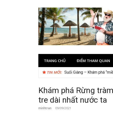
Skip
to
content
TRANG CHỦ
ĐIỂM THAM QUAN
TIN MỚI:
Suối Giàng – Khám phá “miề
Checklist quán cà phê đẹp 
Khám phá Rừng tràm T
tre dài nhất nước ta
minhtran
09/09/2021