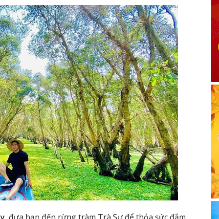
ây
đưa bạn đến rừng tràm Trà Sư để thỏa sức đắm