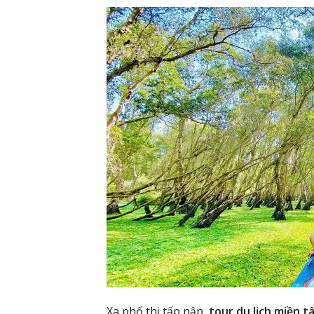
Xa phố thị tấp nập,
tour du lịch miền t