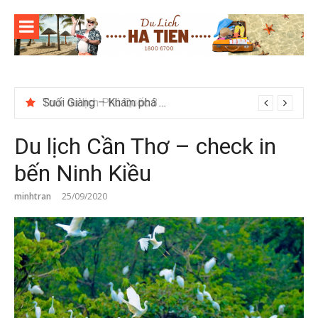
Skip
to
content
Suối Giàng – Khám phá “miền chè” nổi tiếng Tây Bắc
Du lịch Cần Thơ – check in
bến Ninh Kiều
minhtran
25/09/2020