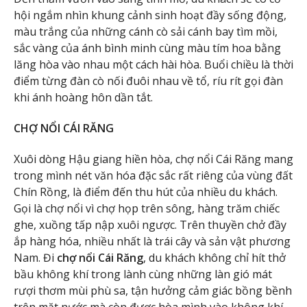
hội ngắm nhìn khung cảnh sinh hoạt đầy sống động,
màu trắng của những cánh cò sải cánh bay tìm mồi,
sắc vàng của ánh bình minh cùng màu tím hoa bằng
lăng hòa vào nhau một cách hài hòa. Buổi chiều là thời
điểm từng đàn cò nối đuôi nhau về tổ, ríu rít gọi đàn
khi ánh hoàng hôn dần tắt.
CHỢ NỔI CÁI RĂNG
Xuôi dòng Hậu giang hiền hòa, chợ nổi Cái Răng mang
trong mình nét văn hóa đặc sắc rất riêng của vùng đất
Chín Rồng, là điểm đến thu hút của nhiều du khách.
Gọi là chợ nổi vì chợ họp trên sông, hàng trăm chiếc
ghe, xuồng tấp nập xuôi ngược. Trên thuyền chở đầy
ắp hàng hóa, nhiều nhất là trái cây và sản vật phương
Nam. Đi
chợ nổi Cái Răng
, du khách không chỉ hít thở
bầu không khí trong lành cùng những làn gió mát
rượi thơm mùi phù sa, tận hưởng cảm giác bồng bềnh
trên mặt nước mà còn được hòa mình vào không khí