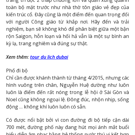
trang trí dọc 2 tháp chuông lớn và quấn xung quanh
toàn bộ mặt trước như nhà thờ tôn giáo vẻ đẹp của
kiến trúc cổ. Đây cũng là một điểm đến quan trọng đối
với người Công giáo từ khắp nơi. Hãy đến và trải
nghiệm, bạn sẽ không khó để phân biệt giữa một bận
rộn Saigon, hỗn loạn và hối hả vẫn là một sự bình an
kỳ lạ, trang nghiêm và đúng sự thật.
Xem thêm
:
tour du lich dubai
Phố đi bộ
Chỉ cần được khánh thành từ tháng 4/2015, nhưng các
hình vuông trên chân, Nguyễn Huệ dường như luôn
luôn là điểm đến rất nóng trong lễ hội ở Sài Gòn và
Noel cũng không ngoại lệ. Đông đúc, nhộn nhịp, sống
động … không khí luôn luôn có sẵn.
Có được nổi bật bởi vì con đường đi bộ tiếp cận dài
700 mét, đường phố này đang hút mọi ánh mắt buổi
biểu diễn âm nhạc bằng hệ thống nước thú vị kết hợp