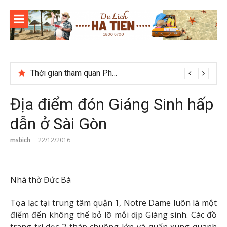
Skip
to
content
Thời gian tham quan Phong Nha Kẻ Bàng
Tour du lịch Phú Quốc 3N3D: Hành trình khám phá đảo Ngọc
Địa điểm đón Giáng Sinh hấp
dẫn ở Sài Gòn
msbich
22/12/2016
Nhà thờ Đức Bà
Tọa lạc tại trung tâm quận 1, Notre Dame luôn là một
điểm đến không thể bỏ lỡ mỗi dịp Giáng sinh. Các đồ