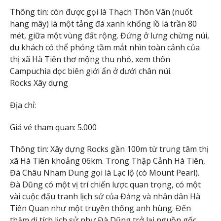
Thông tin: còn được gọi là Thạch Thôn Vân (nuốt
hang mây) là một tảng đá xanh khổng lồ là trần 80
mét, giữa một vùng đất rộng. Đứng ở lưng chừng núi,
du khách có thể phóng tầm mắt nhìn toàn cảnh của
thị xã Hà Tiên thơ mộng thu nhỏ, xem thôn
Campuchia dọc biên giới ẩn ở dưới chân núi.
Rocks Xây dựng
Địa chỉ:
Giá vé tham quan: 5.000
Thông tin: Xây dựng Rocks gần 100m từ trung tâm thị
xã Hà Tiên khoảng 06km. Trong Thập Cảnh Hà Tiên,
Đà Châu Nham Dung gọi là Lạc lộ (cò Mount Pearl).
Đà Dũng có một vị trí chiến lược quan trọng, có một
vài cuộc đấu tranh lịch sử của Đảng và nhân dân Hà
Tiên Quan như một truyền thống anh hùng. Đến
thăm di tích lịch sử như Đà Dũng trở lại nguồn gốc