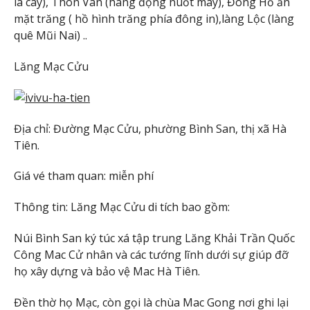
lá cây), Thôn Vân (hang động nuốt mây), Đông Hồ ấn
mặt trăng ( hồ hình trăng phía đông in),làng Lộc (làng
quê Mũi Nai) ..
Lăng Mạc Cửu
Địa chỉ: Đường Mạc Cửu, phường Bình San, thị xã Hà
Tiên.
Giá vé tham quan: miễn phí
Thông tin: Lăng Mạc Cửu di tích bao gồm:
Núi Bình San ký túc xá tập trung Lăng Khải Trần Quốc
Công Mac Cử nhân và các tướng lĩnh dưới sự giúp đỡ
họ xây dựng và bảo vệ Mac Hà Tiên.
Đền thờ họ Mạc, còn gọi là chùa Mac Gong nơi ghi lại