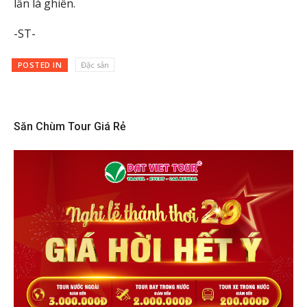
lần là ghiền.
-ST-
POSTED IN
Đặc sản
Săn Chùm Tour Giá Rẻ