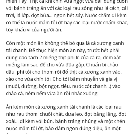
miền Tây. Thịt cá khi chín vừa ngọt vừa dai, dùng cuốn
với bánh tráng ăn với các loại rau sống như lá cách, cải
trời, lá lớp, đọt bứa… ngon hết sảy. Nước chấm đi kèm
có thể là nước mắm tỏi ớt hay các loại nước chấm khác,
tùy khẩu vị của người ăn.
Còn một món ăn không thể bỏ qua là cá xương xanh
tái chanh. Để thực hiện món ăn này, trước hết phải
dùng dao tách 2 miếng thịt phi lê của cá ra, đem xắt
miếng làm sao để cho vừa đũa gắp. Chuẩn bị chảo
dầu, phi tỏi cho thơm rồi đổ thịt cá xương xanh vào,
xào cho vừa chín tới. Cho tỏi băm nhuyễn và gia vị
(muối, đường, bột ngọt, tiêu, nước cốt chanh…) vào
chảo cá, nêm nếm vừa ăn rồi nhắc xuống.
Ăn kèm món cá xương xanh tái chanh là các loại rau
như rau thơm, chuối chát, dưa leo, đọt bằng lăng, đọt
xoài… đi kèm với bún, bánh tráng nhúng và một chén
nước mắm tỏi ớt, bảo đảm ngon đúng điệu, ăn một