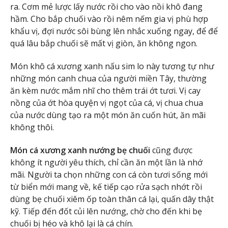
ra. Cơm mẻ lược lấy nước rồi cho vào nồi khô đang
hầm. Cho bắp chuối vào rồi nêm nếm gia vị phù hợp
khẩu vị, đợi nước sôi bùng lên nhắc xuống ngay, để để
quá lâu bắp chuối sẽ mất vị giòn, ăn không ngon.
Món khô cá xương xanh nấu sim lo này tương tự như
những món canh chua của người miền Tây, thường
ăn kèm nước mắm nhĩ cho thêm trái ớt tươi. Vị cay
nồng của ớt hòa quyện vị ngọt của cá, vị chua chua
của nước dùng tạo ra một món ăn cuốn hút, ăn mãi
không thôi.
Món cá xương xanh nướng bẹ chuối
cũng được
không ít người yêu thích, chỉ cần ăn một lần là nhớ
mãi. Người ta chọn những con cá còn tươi sống mới
từ biển mới mang về, kế tiếp cạo rửa sạch nhớt rồi
dùng bẹ chuối xiêm ốp toàn thân cá lại, quấn dây thật
kỹ. Tiếp đến đốt củi lên nướng, chờ cho đến khi bẹ
chuối bị héo và khô lại là cá chín.