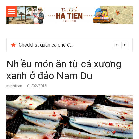
Skip
to
content
Thời gian tham quan Phong Nha Kẻ Bàng
Checklist quán cà phê đẹp dịp 2/9 ở Đà Lạt nên ghé
Nhiều món ăn từ cá xương
xanh ở đảo Nam Du
minhtran
01/02/2018