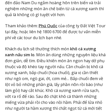
đến đảo Nam Du ngắm hoàng hôn trên biển và trải
nghiệm những món ăn chế biến từ cá xương xanh thì
quả là không có gì tuyệt vời hơn.
Tham khảo thêm:
Phú Quốc
của công ty Đất Việt Tour
tại đây, hoặc liên hệ 1800 6700 để được tư vấn miễn
phí về các tour du lịch bạn nhé.
Khách du lịch sẽ thường thích món
khô cá xương
xanh nấu sim lo
. Món ăn dùng những nguyên liệu khá
đơn giản, dễ tìm. Điều khiến món ăn ngon hay dở phụ
thuộc và độ khéo tay người nấu. Cần chuẩn bị khô cá
xương xanh, bắp chuối (hoa chuối), gia vị cần thiết
như ngò om, ngò gai, ớt, cơm mẻ… Bắp chuối đem về
lột vỏ bỏ những phần già, lấy phần nõn rồi bào (như
làm gỏi) hay cắt khúc. Khô cá xương xanh rửa sạch,
vớt ra rổ để ráo. Sau đó chặt khô cá thành những
miếng vừa phải rồi cho vào nồi hầm. Phải để lửa nhỏ
như người ta hầm xương thì chất ngọt từ cá mới tiết