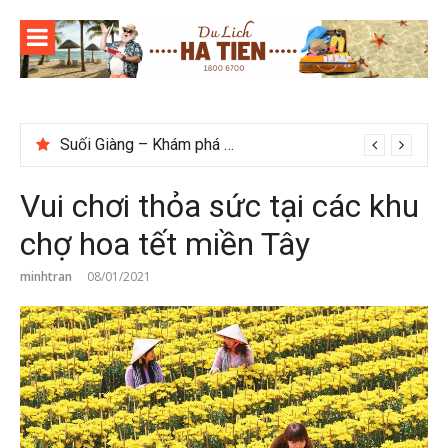
Skip
to
content
Suối Giàng – Khám phá “miền chè” nổi tiếng Tây Bắc
Checklist quán cà phê đẹp dịp 2/9 ở Đà Lạt nên ghé
Vui chơi thỏa sức tại các khu
chợ hoa tết miền Tây
minhtran
08/01/2021