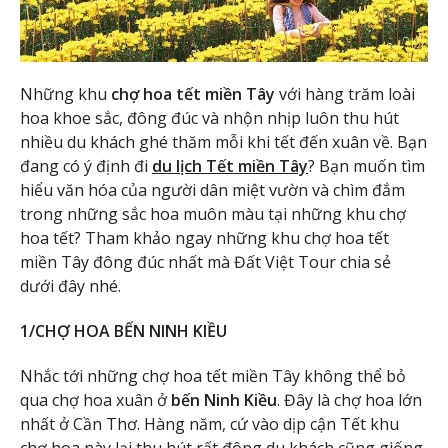
Những khu
chợ hoa tết miền Tây
với hàng trăm loài
hoa khoe sắc, đông đúc và nhộn nhịp luôn thu hút
nhiều du khách ghé thăm mỗi khi tết đến xuân về. Bạn
đang có ý định đi
du lịch Tết miền Tây
? Bạn muốn tìm
hiểu văn hóa của người dân miệt vườn và chìm đắm
trong những sắc hoa muôn màu tại những khu chợ
hoa tết? Tham khảo ngay những khu chợ hoa tết
miền Tây đông đúc nhất mà Đất Việt Tour chia sẻ
dưới đây nhé.
1/CHỢ HOA BẾN NINH KIỀU
Nhắc tới những chợ hoa tết miền Tây không thể bỏ
qua chợ hoa xuân ở
bến Ninh Kiều
. Đây là chợ hoa lớn
nhất ở Cần Thơ. Hàng năm, cứ vào dịp cận Tết khu
chợ hoa này lại thu hút rất đông du khách cũng giống