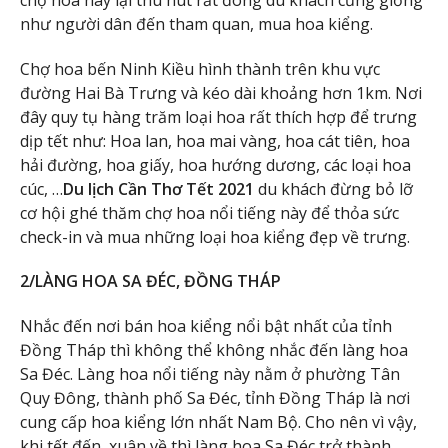
như người dân đến tham quan, mua hoa kiểng.
Chợ hoa bến Ninh Kiều hình thành trên khu vực
đường Hai Bà Trưng và kéo dài khoảng hơn 1km. Nơi
đây quy tụ hàng trăm loại hoa rất thích hợp để trưng
dịp tết như: Hoa lan, hoa mai vàng, hoa cát tiên, hoa
hải đường, hoa giấy, hoa hướng dương, các loại hoa
cúc, …
Du lịch Cần Thơ Tết 2021
du khách đừng bỏ lỡ
cơ hội ghé thăm chợ hoa nổi tiếng này để thỏa sức
check-in và mua những loại hoa kiểng đẹp về trưng.
2/LÀNG HOA SA ĐÉC, ĐỒNG THÁP
Nhắc đến nơi bán hoa kiểng nổi bật nhất của tỉnh
Đồng Tháp thì không thể không nhắc đến làng hoa
Sa Đéc. Làng hoa nổi tiếng này nằm ở phường Tân
Quy Đông, thành phố Sa Đéc, tỉnh Đồng Tháp là nơi
cung cấp hoa kiểng lớn nhất Nam Bộ. Cho nên vì vậy,
khi tết đến, xuân về thì làng hoa Sa Đéc trở thành