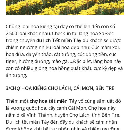
Chủng loại hoa kiểng tại đây có thể lên đến con số
2.500 loài khác nhau. Check-in tại làng hoa Sa Đéc
trong chuyến
du lịch Tết miền Tây
du khách sẽ được
chiêm ngưỡng nhiều loài hoa đẹp như: Cúc mâm xôi,
hoa dừa, dạ yến thảo, cát tường, cúc đồng tiền, cúc
tiger, hướng dương, mào gà, …Đặc biệt, làng hoa này
còn có nhiều giống hoa hồng xuất khẩu cực kỳ đẹp và
ấn tượng.
3/CHỢ HOA KIỂNG CHỢ LÁCH, CÁI MƠN, BẾN TRE
Thêm một
chợ hoa tết miền Tây
vô cùng sầm uất đó
là vương quốc hoa, cây cảnh Cái Mơn. Chợ hoa này
nằm ở xã Vĩnh Thành, huyện Chợ Lách, tỉnh Bến Tre.
Du lịch tết miền Tây đến đây du khách sẽ cảm nhận
được không khí thật sự nhộn nhịp và chiêm ngưỡng