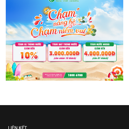
LIÊN KẾT