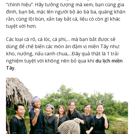
“chính hiệu”. Hãy tưởng tượng mà xem, bạn cùng gia
đình, bạn bè, mặc lên người bộ áo bà ba, quàng khăn
rằn, cùng lội bùn, xắn tay bắt cá, liệu có còn gì khác
tuyệt vời hơn.
Các loại cá rô, cá lóc, cá phi,… mà bạn bắt được sẽ
dùng để chế biến các món ăn đậm vị miền Tây như:
kho, nướng, nấu canh chua,…Đây quả thật là 1 trải
nghiệm tuyệt vời không nên bỏ qua khi
du lịch miền
Tây
.