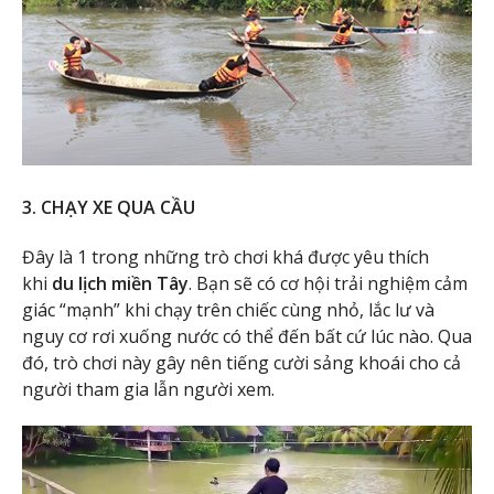
3. CHẠY XE QUA CẦU
Đây là 1 trong những trò chơi khá được yêu thích
khi
du lịch miền Tây
. Bạn sẽ có cơ hội trải nghiệm cảm
giác “mạnh” khi chạy trên chiếc cùng nhỏ, lắc lư và
nguy cơ rơi xuống nước có thể đến bất cứ lúc nào. Qua
đó, trò chơi này gây nên tiếng cười sảng khoái cho cả
người tham gia lẫn người xem.