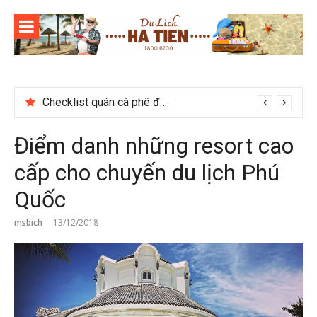
Skip
to
content
Du lịch Sapa: Khám phá bản Ý Linh Hồ độc đáo giữa Tây Bắc
Điểm danh những resort cao
cấp cho chuyến du lịch Phú
Quốc
msbich
13/12/2018