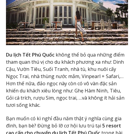
Du lịch Tết Phú Quốc
không thể bỏ qua những điểm
tham quan thú vị cho du khách phương xa như: Dinh
Cậu, Vườn Tiêu, Suối Tranh, nhà tù, khu nuôi cấy
Ngọc Trai, nhà thùng nước mắm, Vinpearl + Safari,…
Hơn thế nữa, đảo ngọc này còn có vô vàn đặc sản
khiến du khách xiêu lòng như: Ghẹ Hàm Ninh, Tiêu,
Gỏi cá trích, rượu Sim, ngọc trai, …và không ít hải sản
tươi sống khác.
Bạn muốn có kì nghỉ đầu năm thật ý nghĩa cùng gia
đình, bạn bè? Đừng bỏ lỡ cơ hội lưu trú tại
5 resort
cao cấp cho chuyến du lịch Tết Phú Quốc
trong bài