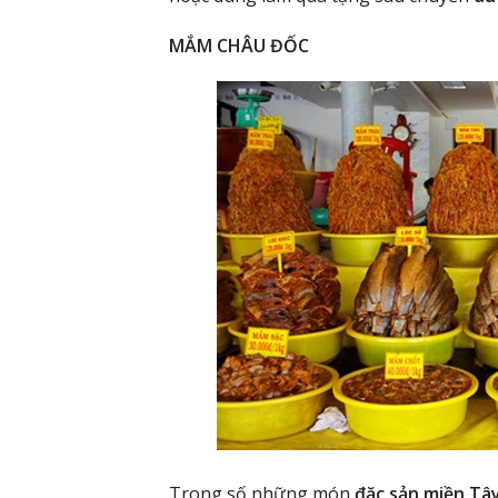
MẮM CHÂU ĐỐC
Trong số những món
đặc sản miền Tâ