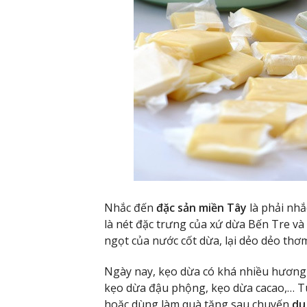
Nhắc đến
đặc sản miền Tây
là phải nhắ
là nét đặc trưng của xứ dừa Bến Tre và
ngọt của nước cốt dừa, lại dẻo dẻo thơ
Ngày nay, kẹo dừa có khá nhiều hương 
kẹo dừa đậu phộng, kẹo dừa cacao,… Tù
hoặc dùng làm quà tặng sau chuyến
du