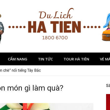
CẨM NANG
TIN TỨC
TOUR HÀ TIÊN
VÉ M
dịp 2/9 ở Đà Lạt nên ghé
ọn món gì làm quà?
S