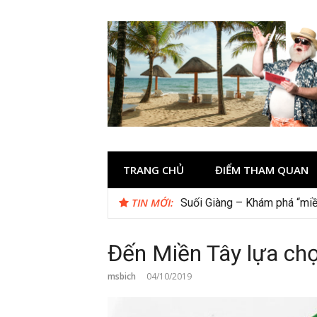
Skip
to
content
TRANG CHỦ
ĐIỂM THAM QUAN
TIN MỚI:
Checklist quán cà phê đẹp 
Đến Miền Tây lựa ch
msbich
04/10/2019