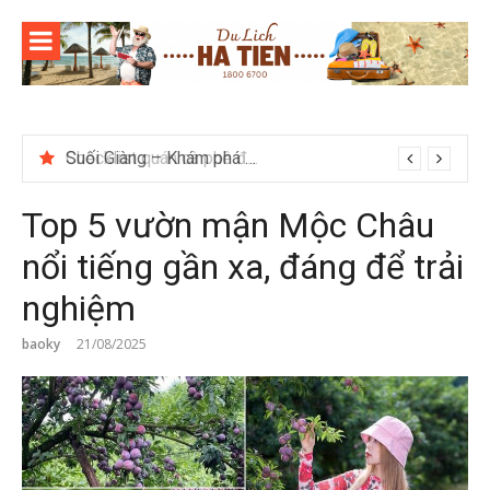
Skip
to
content
Checklist quán cà phê đẹp dịp 2/9 ở Đà Lạt nên ghé
Top 5 vườn mận Mộc Châu
nổi tiếng gần xa, đáng để trải
nghiệm
baoky
21/08/2025