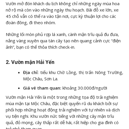
Vườn mở đón khách du lịch không chỉ những ngày mùa hoa
nở rộ mà còn vào những ngày thu hoạch. Bãi đỗ xe lớn, xe
45 chỗ vẫn có thể ra vào tận nơi, cực kỳ thuận lợi cho các
đoàn đông, đi theo nhóm.
Những lối mòn phủ rợp lá xanh, cành mận trĩu quả đu đưa,
nắng vàng xuyên qua tán cây tạo nên quang cảnh cực “điện
ảnh”, bạn có thể thỏa thích check-in.
2. Vườn mận Hải Yến
Địa chỉ:
tiểu khu Chờ Lồng, thị trấn Nông Trường,
Mộc Châu, Sơn La.
Giá vé tham quan:
khoảng 30.000đ/người
Vườn mận Hải Yến là một trong những tọa độ trải nghiệm
mùa mận tại Mộc Châu, đặc biệt quyến rũ du khách bởi sự
phối hợp những hoạt động trải nghiệm với tự nhiên và dịch
vụ tiện nghi. Khu vườn nức tiếng với những cây mận trĩu
quả, đỏ mọng, cây thấp rất dễ hái, rất hiệp cho gia đình có
trẻ nhỏ tham quan.