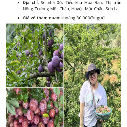
Địa chỉ:
Số nhà 06, Tiểu khu Hoa Ban, Thị trấn
Nông Trường Mộc Châu, Huyện Mộc Châu, Sơn La
Giá vé tham quan:
khoảng 30.000đ/người