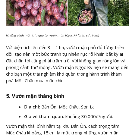
Những cành mận trĩu quả tại vườn mận Ngọc Kỳ (ảnh: sưu tầm)
Với diện tích lên đến 3 – 4 ha, vườn mận phủ đỏ từng triền
đồi, tạo nên một bức tranh tự nhiên rực rỡ khiến bất kỳ ai
đặt chân tới cũng phải trầm trồ. Với không gian rộng lớn và
phong cảnh thơ mộng, Vườn mận Ngọc Kỳ hẹn sẽ mang đến
cho bạn một trải nghiệm khó quên trong hành trình khám
phá Mộc Châu mùa mận chín.
5. Vườn mận thăng bình
Địa chỉ:
Bản Ôn, Mộc Châu, Sơn La.
Giá vé tham quan:
khoảng 30.000đ/người.
Vườn mận thái bình nằm tại khu Bản Ôn, cách trọng tâm
Mộc Châu khoảng 15km, là một trong những vườn mận