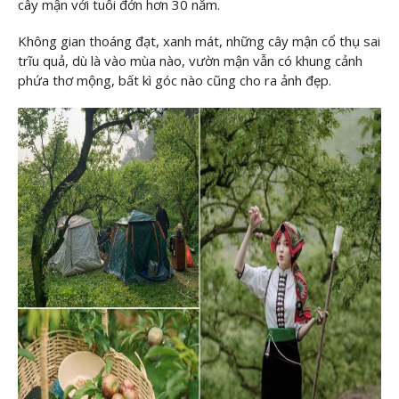
cây mận với tuổi đớn hơn 30 năm.
Không gian thoáng đạt, xanh mát, những cây mận cổ thụ sai
trĩu quả, dù là vào mùa nào, vườn mận vẫn có khung cảnh
phứa thơ mộng, bất kì góc nào cũng cho ra ảnh đẹp.