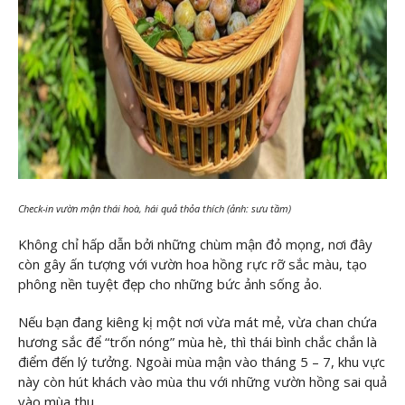
Check-in vườn mận thái hoà, hái quả thỏa thích (ảnh: sưu tầm)
Không chỉ hấp dẫn bởi những chùm mận đỏ mọng, nơi đây
còn gây ấn tượng với vườn hoa hồng rực rỡ sắc màu, tạo
phông nền tuyệt đẹp cho những bức ảnh sống ảo.
Nếu bạn đang kiêng kị một nơi vừa mát mẻ, vừa chan chứa
hương sắc để “trốn nóng” mùa hè, thì thái bình chắc chắn là
điểm đến lý tưởng. Ngoài mùa mận vào tháng 5 – 7, khu vực
này còn hút khách vào mùa thu với những vườn hồng sai quả
vào mùa thu.